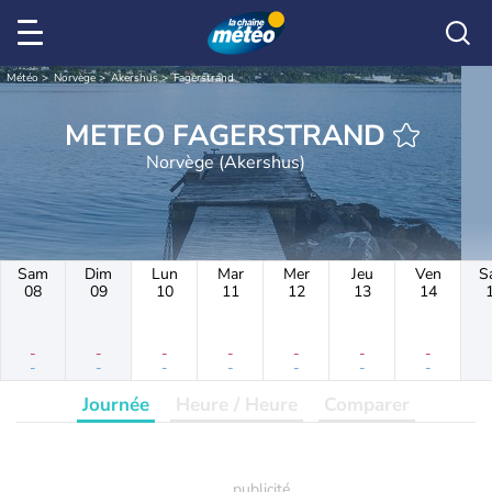
Météo
Norvège
Akershus
Fagerstrand
METEO FAGERSTRAND
Norvège (Akershus)
Sam
Dim
Lun
Mar
Mer
Jeu
Ven
S
08
09
10
11
12
13
14
-
-
-
-
-
-
-
-
-
-
-
-
-
-
Journée
Heure / Heure
Comparer