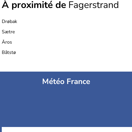
À proximité de
Fagerstrand
Drøbak
Sætre
Åros
Båtstø
Météo France