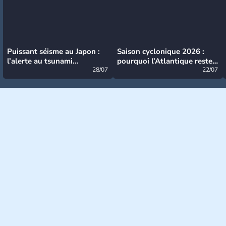
Puissant séisme au Japon :
Saison cyclonique 2026 :
l’alerte au tsunami
pourquoi l’Atlantique reste
désormais levée
28/07
très calme à ce stade ?
22/07