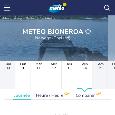
Météo
Norvège
Oppland
Bjoneroa
METEO BJONEROA
Norvège (Oppland)
Dim
Lun
Mar
Mer
Jeu
Ven
Sam
D
09
10
11
12
13
14
15
-
-
-
-
-
-
-
-
-
-
-
-
-
-
Journée
Heure / Heure
Comparer