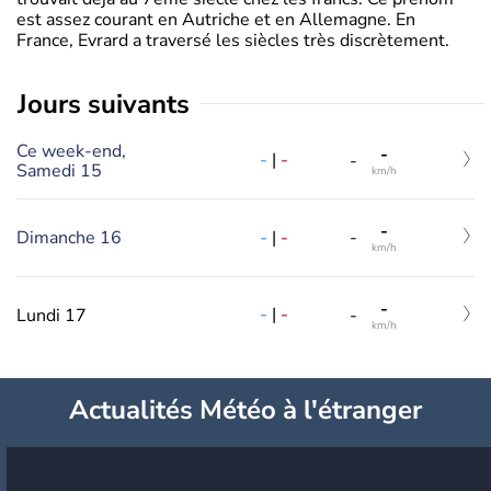
est assez courant en Autriche et en Allemagne. En
France, Evrard a traversé les siècles très discrètement.
jours suivants
Ce week-end,
-
-
|
-
-
Samedi 15
km/h
-
-
|
-
Dimanche 16
-
km/h
-
-
|
-
Lundi 17
-
km/h
Actualités Météo à l'étranger