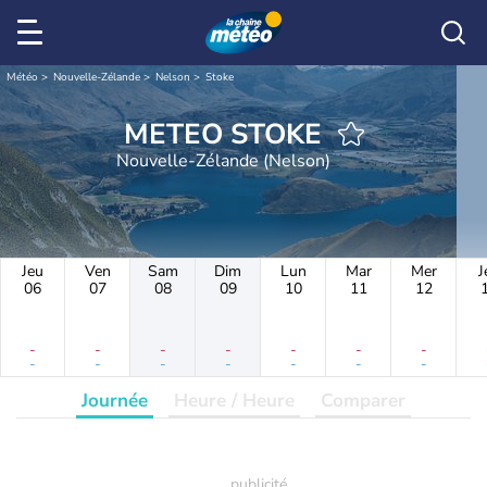
Météo
Nouvelle-Zélande
Nelson
Stoke
METEO STOKE
Nouvelle-Zélande (Nelson)
Jeu
Ven
Sam
Dim
Lun
Mar
Mer
J
06
07
08
09
10
11
12
-
-
-
-
-
-
-
-
-
-
-
-
-
-
Journée
Heure / Heure
Comparer