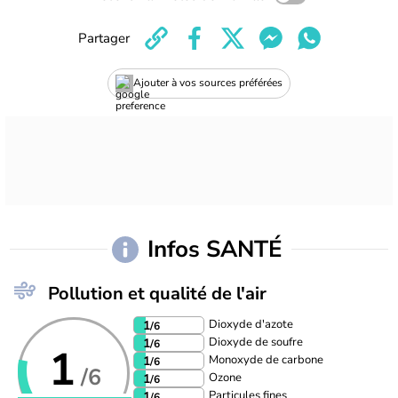
Partager
Ajouter à vos sources préférées
Infos SANTÉ
Pollution et qualité de l'air
Dioxyde d'azote
1
/6
Dioxyde de soufre
1
/6
1
Monoxyde de carbone
1
/6
/6
Ozone
1
/6
Particules fines
1
/6