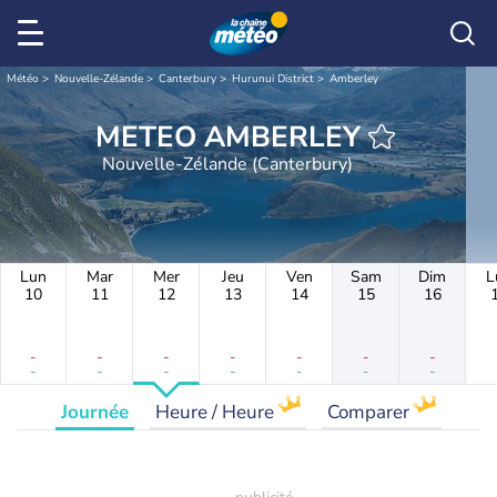
Météo
Nouvelle-Zélande
Canterbury
Hurunui District
Amberley
METEO AMBERLEY
Nouvelle-Zélande (Canterbury)
Lun
Mar
Mer
Jeu
Ven
Sam
Dim
L
10
11
12
13
14
15
16
-
-
-
-
-
-
-
-
-
-
-
-
-
-
Journée
Heure / Heure
Comparer