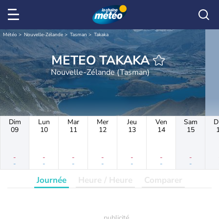
Météo
Nouvelle-Zélande
Tasman
Takaka
METEO TAKAKA
Nouvelle-Zélande (Tasman)
Dim
Lun
Mar
Mer
Jeu
Ven
Sam
D
09
10
11
12
13
14
15
-
-
-
-
-
-
-
-
-
-
-
-
-
-
Journée
Heure / Heure
Comparer