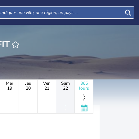
HEURE ARFIT
Mer
Jeu
Ven
Sam
365
19
20
21
22
Jours
-
-
-
-
-
-
-
-