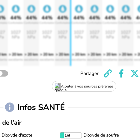
4%
44%
44%
44%
44%
44%
44%
44%
44%
4
rtable
Confortable
Confortable
Confortable
Confortable
Confortable
Confortable
Confortable
Confortable
Conf
27
1027
1027
1027
1027
1027
1027
1027
1027
1
Pa
hPa
hPa
hPa
hPa
hPa
hPa
hPa
hPa
h
0 km
> 20 km
> 20 km
> 20 km
> 20 km
> 20 km
> 20 km
> 20 km
> 20 km
> 
lente
excellente
excellente
excellente
excellente
excellente
excellente
excellente
excellente
exce
Partager
Ajouter à vos sources préférées
Infos SANTÉ
 de l'air
Dioxyde d'azote
Dioxyde de soufre
1
/6