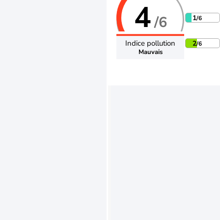
4
/6
1
/6
Indice pollution
2
/6
Mauvais