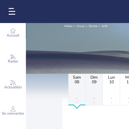
Météo
Oman
Dhofar
Arfit
Accueil
Radar
Sam
Dim
Lun
M
08
09
10
1
Actualités
-
-
-
-
-
-
Se connecter