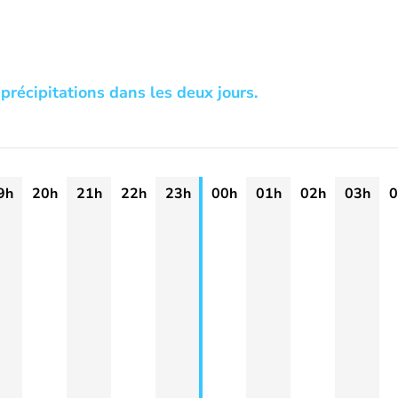
précipitations dans les deux jours.
9h
20h
21h
22h
23h
00h
01h
02h
03h
0