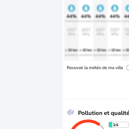
44%
44%
44%
44%
4
Confortable
Confortable
Confortable
Confortable
Confo
1027
1027
1027
1027
10
hPa
hPa
hPa
hPa
h
> 20 km
> 20 km
> 20 km
> 20 km
> 2
excellente
excellente
excellente
excellente
excel
Recevoir la météo de ma ville
Pollution et qualité
1
/6