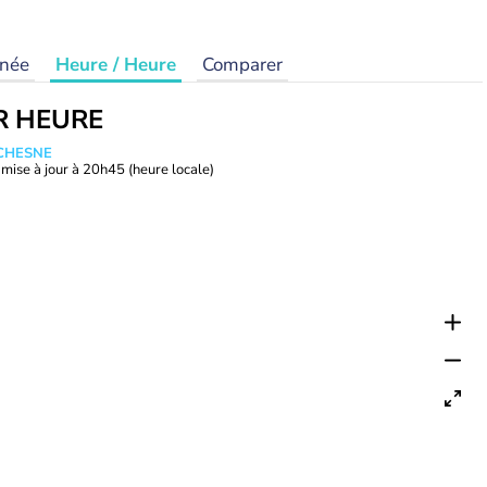
rnée
Heure / Heure
Comparer
R HEURE
UCHESNE
mise à jour à
20h45
(heure locale)