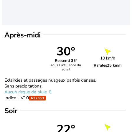
Après-midi
30°
10 km/h
Ressenti 35°
Rafales
25 km/h
sous l’influence du
soleil
Eclaircies et passages nuageux parfois denses.
Sans précipitations.
Aucun risque de pluie
Indice UV
10
Très fort
Soir
22°