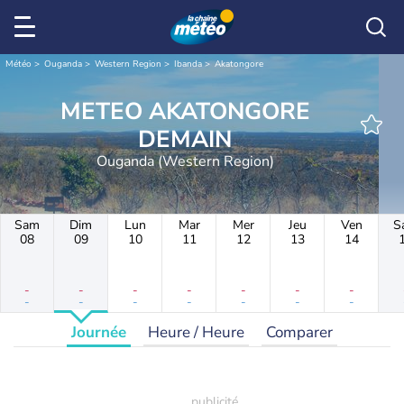
Météo
Ouganda
Western Region
Ibanda
Akatongore
METEO AKATONGORE
DEMAIN
Ouganda (Western Region)
Sam
Dim
Lun
Mar
Mer
Jeu
Ven
S
08
09
10
11
12
13
14
-
-
-
-
-
-
-
-
-
-
-
-
-
-
Journée
Heure / Heure
Comparer