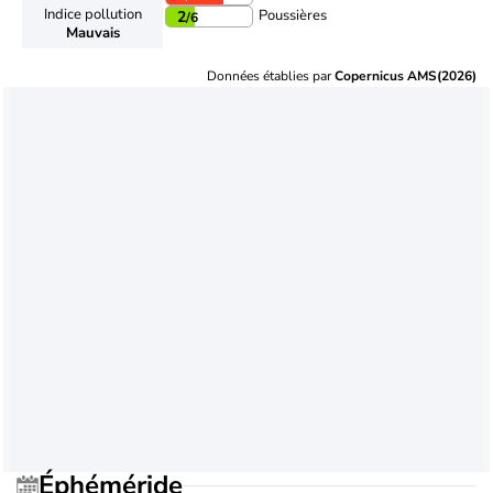
Indice pollution
Poussières
2
/6
Mauvais
Données établies par
Copernicus AMS(2026)
Éphéméride