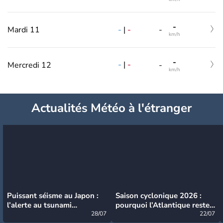
-
-
|
-
Mardi 11
-
km/h
-
-
|
-
Mercredi 12
-
km/h
Actualités Météo à l'étranger
Puissant séisme au Japon :
Saison cyclonique 2026 :
l’alerte au tsunami
pourquoi l’Atlantique reste
désormais levée
28/07
très calme à ce stade ?
22/07