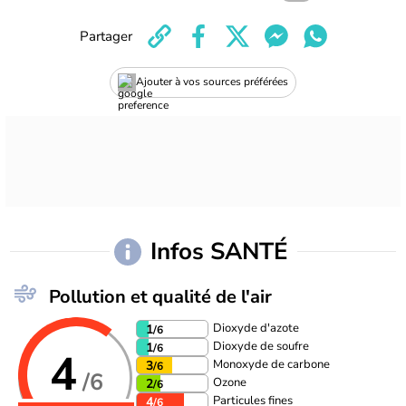
Partager
Ajouter à vos sources préférées
Infos SANTÉ
Pollution et qualité de l'air
Dioxyde d'azote
1
/6
Dioxyde de soufre
1
/6
4
Monoxyde de carbone
3
/6
/6
Ozone
2
/6
Particules fines
4
/6