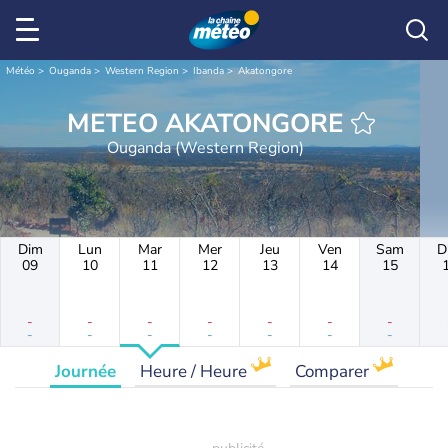
Météo
Ouganda
Western Region
Ibanda
Akatongore
METEO AKATONGORE
Ouganda (Western Region)
Dim
Lun
Mar
Mer
Jeu
Ven
Sam
D
09
10
11
12
13
14
15
-
-
-
-
-
-
-
-
-
-
-
-
-
-
Journée
Heure / Heure
Comparer