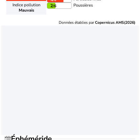
Indice pollution
Poussières
2
/6
Mauvais
Données établies par
Copernicus AMS(2026)
Éphéméride