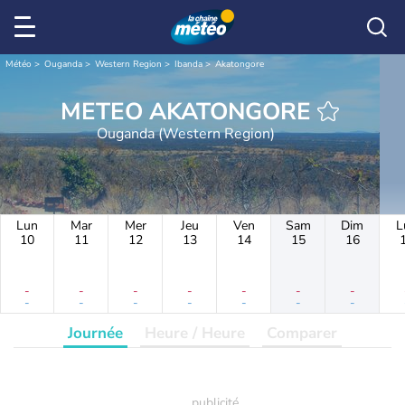
Météo
Ouganda
Western Region
Ibanda
Akatongore
METEO AKATONGORE
Ouganda (Western Region)
Lun
Mar
Mer
Jeu
Ven
Sam
Dim
L
10
11
12
13
14
15
16
-
-
-
-
-
-
-
-
-
-
-
-
-
-
Journée
Heure / Heure
Comparer