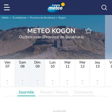
Météo
Ouzbekistan
Province de Boukhara
Kogon
METEO KOGON
Ouzbekistan (Province de Boukhara)
Ven
Sam
Dim
Lun
Mar
Mer
Jeu
V
07
08
09
10
11
12
13
-
-
-
-
-
-
-
-
-
-
-
-
-
-
Journée
Heure / Heure
Comparer