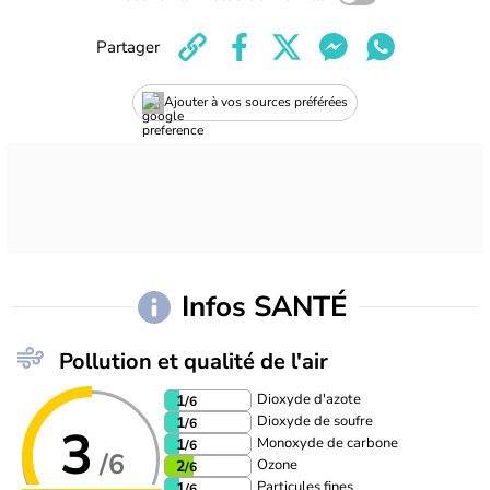
Partager
Ajouter à vos sources préférées
Infos SANTÉ
Pollution et qualité de l'air
Dioxyde d'azote
1
/6
Dioxyde de soufre
1
/6
3
Monoxyde de carbone
1
/6
/6
Ozone
2
/6
Particules fines
1
/6