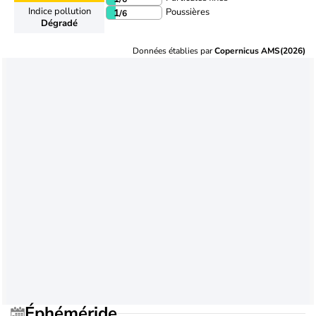
Indice pollution
Poussières
1
/6
Dégradé
Données établies par
Copernicus AMS(2026)
Éphéméride