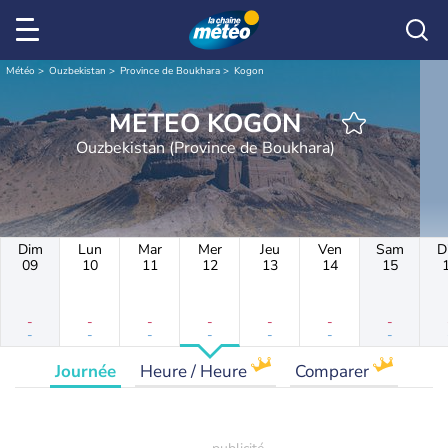
Météo
Ouzbekistan
Province de Boukhara
Kogon
METEO KOGON
Ouzbekistan (Province de Boukhara)
Dim
Lun
Mar
Mer
Jeu
Ven
Sam
D
09
10
11
12
13
14
15
-
-
-
-
-
-
-
-
-
-
-
-
-
-
Journée
Heure / Heure
Comparer