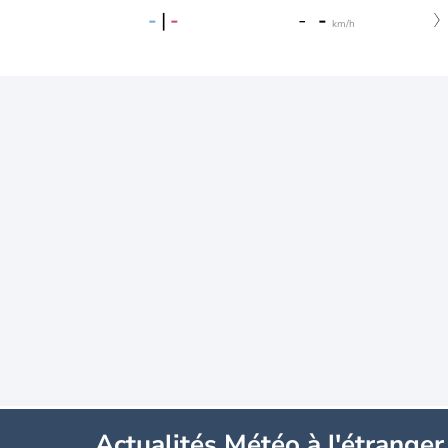
-
|
-
-
-
km/h
Actualités Météo à l'étranger