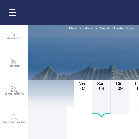
Météo
Pakistan
Pendjab
Garden Town
Accueil
Radar
Ven
Sam
Dim
L
07
08
09
1
Actualités
-
-
-
-
-
-
Se connecter