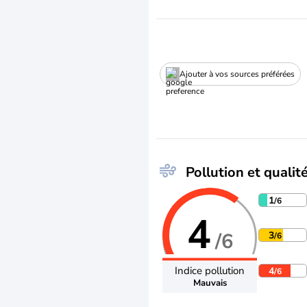
Ajouter à vos sources préférées
Pollution et qualité
1
/6
4
/6
3
/6
Indice pollution
4
/6
Mauvais