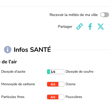
Recevoir la météo de ma ville
Partager
Infos SANTÉ
 de l'air
Dioxyde d'azote
Dioxyde de soufre
1
/6
Monoxyde de carbone
Ozone
4
/6
Particules fines
Poussières
4
/6