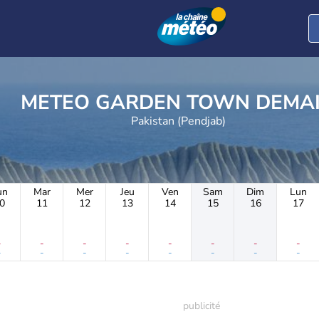
METEO GARDEN TOWN DEMA
Pakistan (Pendjab)
un
Mar
Mer
Jeu
Ven
Sam
Dim
Lun
0
11
12
13
14
15
16
17
-
-
-
-
-
-
-
-
-
-
-
-
-
-
-
-