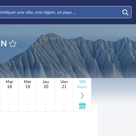
IN
Mar
Mer
Jeu
Ven
365
18
19
20
21
Jours
-
-
-
-
-
-
-
-