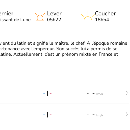
rnier
Lever
Coucher
oissant de Lune
05h22
18h54
t du latin et signifie le maître, le chef. A l’époque romaine,
partenance avec l’empereur. Son succès lui a permis de se
latine. Actuellement, c’est un prénom mixte en France et
-
|
-
-
-
km/h
-
|
-
-
-
km/h