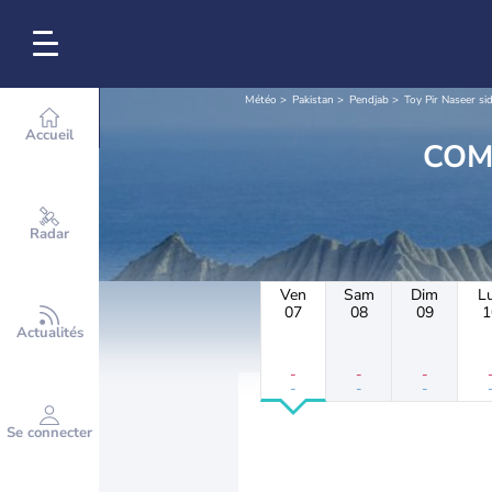
Météo
Pakistan
Pendjab
Toy Pir Naseer si
Accueil
Radar
Ven
Sam
Dim
L
07
08
09
1
Actualités
-
-
-
-
-
-
Se connecter