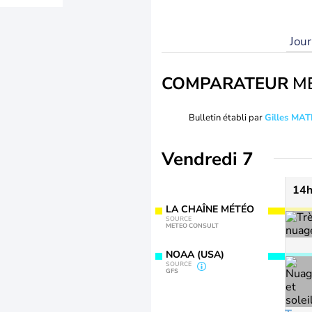
Jou
COMPARATEUR
M
Bulletin établi par
Gilles MA
Vendredi 7
14
LA CHAÎNE MÉTÉO
SOURCE
METEO CONSULT
NOAA (USA)
SOURCE
GFS