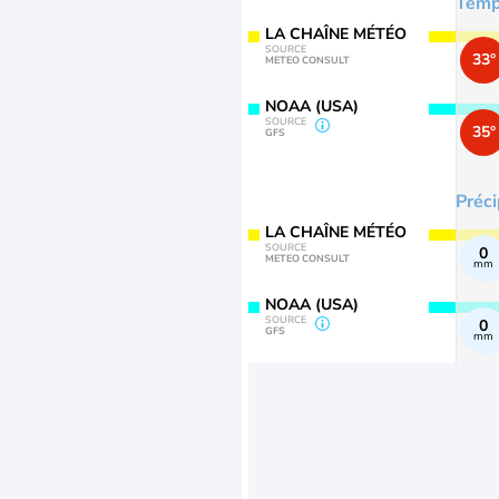
Temp
LA CHAÎNE MÉTÉO
SOURCE
33°
METEO CONSULT
NOAA (USA)
SOURCE
35°
GFS
Préci
LA CHAÎNE MÉTÉO
SOURCE
0
METEO CONSULT
mm
NOAA (USA)
SOURCE
0
GFS
mm