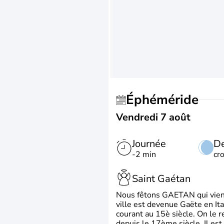
Éphéméride
Vendredi 7 août
Journée
De
-2 min
cr
Saint Gaétan
Nous fêtons GAETAN qui vient du
ville est devenue Gaëte en Ita
courant au 15è siècle. On le 
depuis le 17ème siècle. Il est