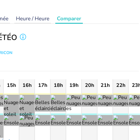
rnée
Heure / Heure
Comparer
ÉTÉO
TRICON
h
15h
16h
17h
18h
19h
20h
21h
22h
23