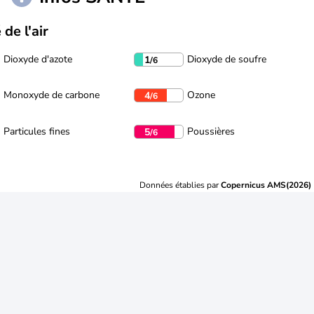
 de l'air
Dioxyde d'azote
Dioxyde de soufre
1
/6
Monoxyde de carbone
Ozone
4
/6
Particules fines
Poussières
5
/6
Données établies par
Copernicus AMS(2026)