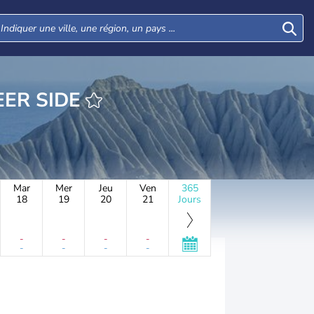
PIR NASEER SIDE
Mar
Mer
Jeu
Ven
365
18
19
20
21
Jours
-
-
-
-
-
-
-
-