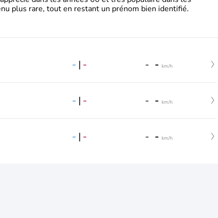
nu plus rare, tout en restant un prénom bien identifié.
-
|
-
-
-
km/h
-
|
-
-
-
km/h
-
|
-
-
-
km/h