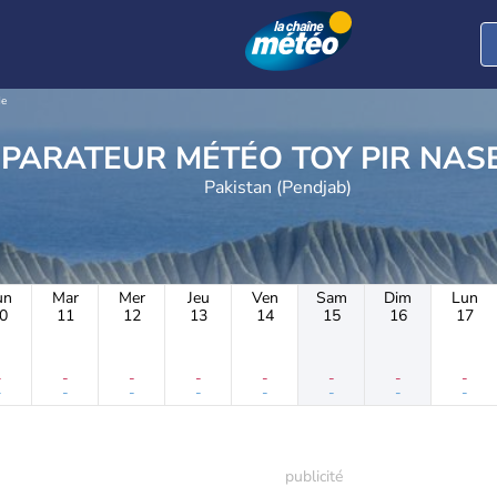
de
COMPARATEUR MÉTÉO TOY 
Pakistan (Pendjab)
un
Mar
Mer
Jeu
Ven
Sam
Dim
Lun
0
11
12
13
14
15
16
17
-
-
-
-
-
-
-
-
-
-
-
-
-
-
-
-