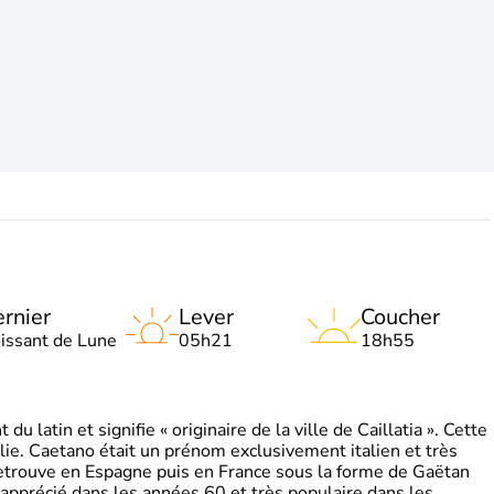
rnier
Lever
Coucher
oissant de Lune
05h21
18h55
 latin et signifie « originaire de la ville de Caillatia ». Cette
lie. Caetano était un prénom exclusivement italien et très
retrouve en Espagne puis en France sous la forme de Gaëtan
 apprécié dans les années 60 et très populaire dans les