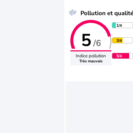
Pollution et qualité
1
/6
5
/6
3
/6
Indice pollution
5
/6
Très mauvais