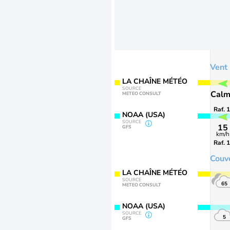
Vent
LA CHAÎNE MÉTÉO
SOURCE
Cal
METEO CONSULT
Raf. 
NOAA (USA)
SOURCE
15
GFS
km/h
Raf. 
Couv
LA CHAÎNE MÉTÉO
SOURCE
65
METEO CONSULT
NOAA (USA)
SOURCE
5
GFS