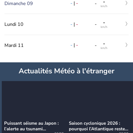
-
-
|
-
Dimanche 09
-
km/h
-
-
|
-
Lundi 10
-
km/h
-
-
|
-
Mardi 11
-
km/h
Actualités Météo à l'étranger
Puissant séisme au Japon :
Saison cyclonique 2026 :
l’alerte au tsunami
pourquoi l’Atlantique reste