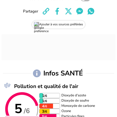
Partager
Ajouter à vos sources préférées
Infos SANTÉ
Pollution et qualité de l'air
Dioxyde d'azote
1
/6
Dioxyde de soufre
1
/6
5
Monoxyde de carbone
4
/6
/6
Ozone
3
/6
Particules fines
5
/6