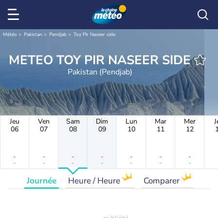
Météo
Pakistan
Pendjab
Toy Pir Naseer side
METEO TOY PIR NASEER SIDE
Pakistan (Pendjab)
Jeu
Ven
Sam
Dim
Lun
Mar
Mer
J
06
07
08
09
10
11
12
-
-
-
-
-
-
-
-
-
-
-
-
-
-
Journée
Heure / Heure
Comparer