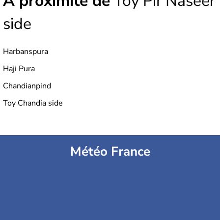
À proximité de
Toy Pir Naseer
side
Harbanspura
Haji Pura
Chandianpind
Toy Chandia side
Météo France