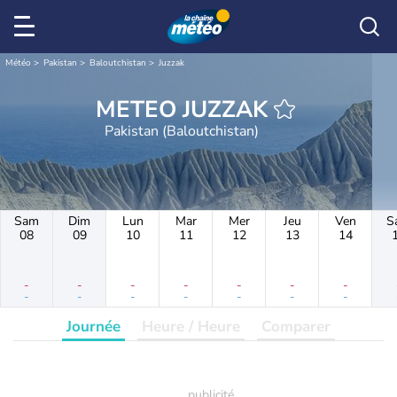
Météo
Pakistan
Baloutchistan
Juzzak
METEO JUZZAK
Pakistan (Baloutchistan)
Sam
Dim
Lun
Mar
Mer
Jeu
Ven
S
08
09
10
11
12
13
14
-
-
-
-
-
-
-
-
-
-
-
-
-
-
Journée
Heure / Heure
Comparer