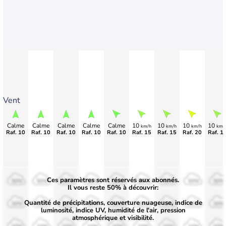
Vent
Calme
Calme
Calme
Calme
Calme
10
10
10
10
km/h
km/h
km/h
km/
Raf. 10
Raf. 10
Raf. 10
Raf. 10
Raf. 10
Raf. 15
Raf. 15
Raf. 20
Raf. 1
Ces paramètres sont réservés aux abonnés.
50%
50%
50%
50%
50%
50%
50%
50%
50%
Il vous reste 50% à découvrir:
Quantité de précipitations, couverture nuageuse, indice de
30%
30%
30%
30%
30%
30%
30%
30%
30%
luminosité, indice UV, humidité de l'air, pression
atmosphérique et visibilité.