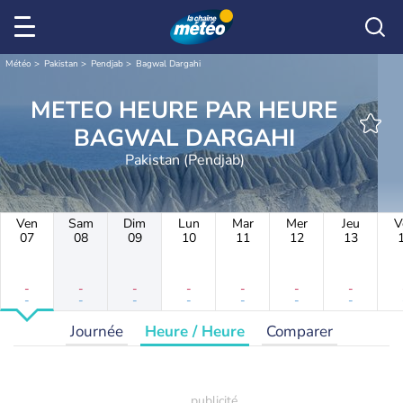
Météo
Pakistan
Pendjab
Bagwal Dargahi
METEO HEURE PAR HEURE
BAGWAL DARGAHI
Pakistan (Pendjab)
Ven
Sam
Dim
Lun
Mar
Mer
Jeu
V
07
08
09
10
11
12
13
-
-
-
-
-
-
-
-
-
-
-
-
-
-
Journée
Heure / Heure
Comparer