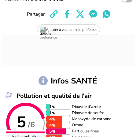
Partager
Ajouter à vos sources préférées
Infos SANTÉ
Pollution et qualité de l'air
Dioxyde d'azote
1
/6
Dioxyde de soufre
1
/6
5
Monoxyde de carbone
4
/6
/6
Ozone
4
/6
Particules fines
5
/6
Indice pollution