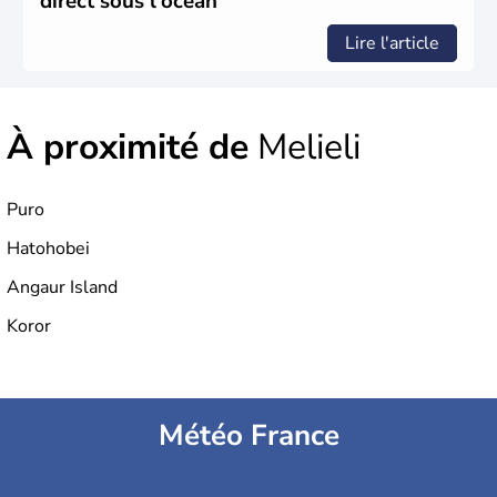
direct sous l'océan
Lire l'article
À proximité de
Melieli
Puro
Hatohobei
Angaur Island
Koror
Météo France