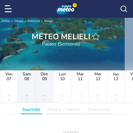
Météo
Palaos
Sonsorol
Melieli
METEO MELIELI
Palaos (Sonsorol)
Ven
Sam
Dim
Lun
Mar
Mer
Jeu
V
07
08
09
10
11
12
13
-
-
-
-
-
-
-
-
-
-
-
-
-
-
Journée
Heure / Heure
Comparer