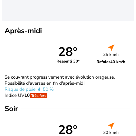
Après-midi
28°
35 km/h
Ressenti 30°
Rafales
40 km/h
Se couvrant progressivement avec évolution orageuse.
Possibilité d'averses en fin d'après-midi.
Risque de pluie
50 %
Indice UV
10
Très fort
Soir
28°
30 km/h