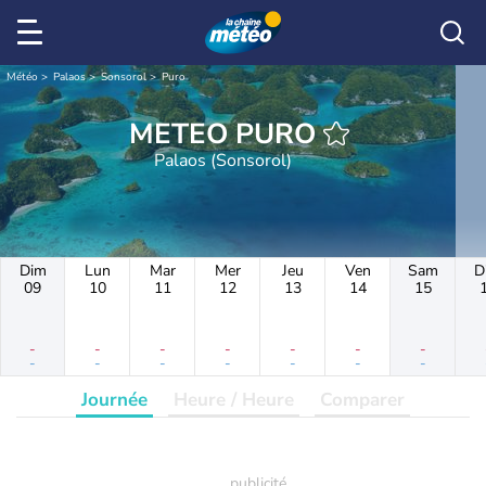
Météo
Palaos
Sonsorol
Puro
METEO PURO
Palaos (Sonsorol)
Dim
Lun
Mar
Mer
Jeu
Ven
Sam
D
09
10
11
12
13
14
15
-
-
-
-
-
-
-
-
-
-
-
-
-
-
Journée
Heure / Heure
Comparer