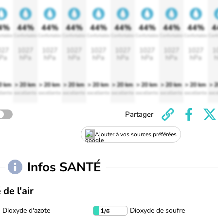
4%
44%
44%
44%
44%
44%
44%
44%
44%
4
rtable
Confortable
Confortable
Confortable
Confortable
Confortable
Confortable
Confortable
Confortable
Conf
027
1027
1027
1027
1027
1027
1027
1027
1027
1
Pa
hPa
hPa
hPa
hPa
hPa
hPa
hPa
hPa
h
0 km
> 20 km
> 20 km
> 20 km
> 20 km
> 20 km
> 20 km
> 20 km
> 20 km
> 
llente
excellente
excellente
excellente
excellente
excellente
excellente
excellente
excellente
exce
Partager
Ajouter à vos sources préférées
Infos SANTÉ
 de l'air
Dioxyde d'azote
Dioxyde de soufre
1
/6