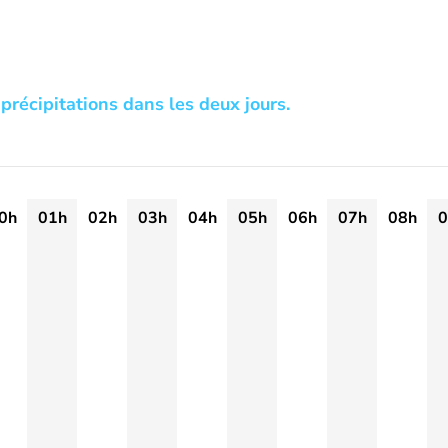
précipitations dans les deux jours.
0h
01h
02h
03h
04h
05h
06h
07h
08h
0