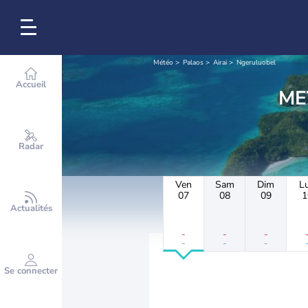
Météo
Palaos
Airai
Ngeruluobel
Accueil
Radar
Ven
Sam
Dim
L
07
08
09
1
Actualités
-
-
-
-
-
-
Se connecter