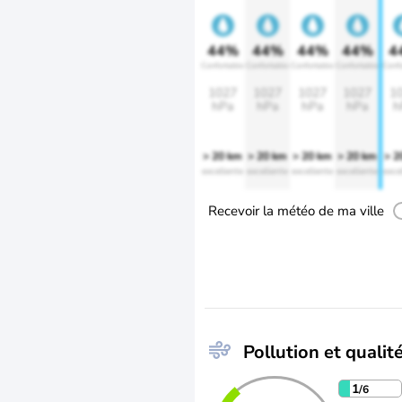
44%
44%
44%
44%
4
Confortable
Confortable
Confortable
Confortable
Confo
1027
1027
1027
1027
1
hPa
hPa
hPa
hPa
h
> 20 km
> 20 km
> 20 km
> 20 km
> 2
excellente
excellente
excellente
excellente
exce
Recevoir la météo de ma ville
Pollution et qualité
1
/6