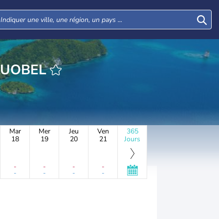
URE NGERULUOBEL
Mar
Mer
Jeu
Ven
365
18
19
20
21
Jours
-
-
-
-
-
-
-
-