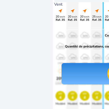
Vent
20
20
20
25
20
km/h
km/h
km/h
km/h
Raf. 35
Raf. 35
Raf. 35
Raf. 35
Raf
Ce
50%
50%
50%
50%
Quantité de précipitations, co
30%
30%
30%
30%
10%
10%
10%
10%
1900
1900
1900
1900
1
20%
20%
20%
20%
2
1000 lm
1000 lm
1000 lm
1000 lm
100
uv
uv
uv
uv
4
4
4
4
Modéré
Modéré
Modéré
Modéré
Mo