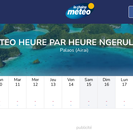
METEO HEURE PAR HE
Palaos (Airai)
un
Mar
Mer
Jeu
Ven
Sam
Dim
Lun
0
11
12
13
14
15
16
17
-
-
-
-
-
-
-
-
-
-
-
-
-
-
-
-