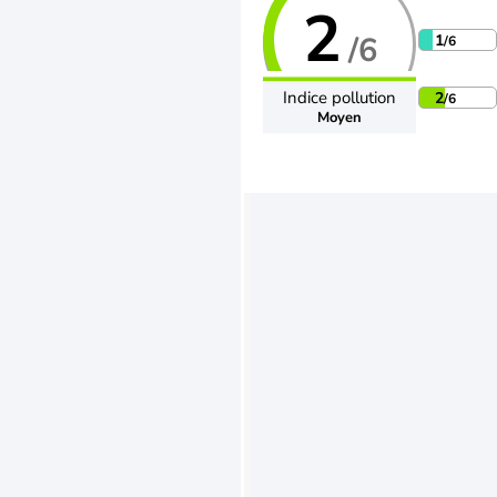
2
/6
1
/6
Indice pollution
2
/6
Moyen