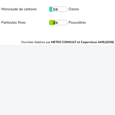
Monoxyde de carbone
Ozone
1
/6
Particules fines
Poussières
2
/6
Données établies par
METEO CONSULT et Copernicus AMS(2026)