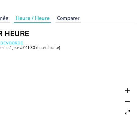
rnée
Heure / Heure
Comparer
R HEURE
ANDEVOORDE
mise à jour à
01h30
(heure locale)