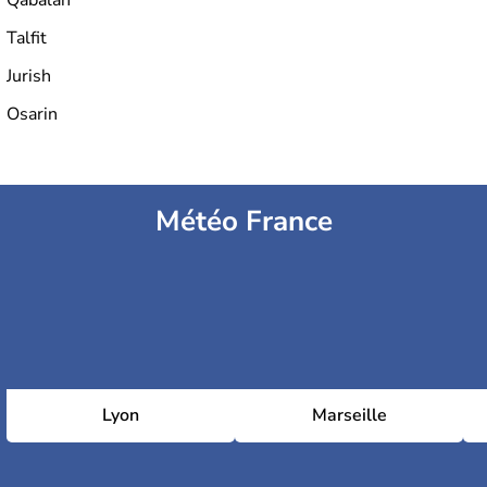
Talfit
Jurish
Osarin
Météo France
Lyon
Marseille