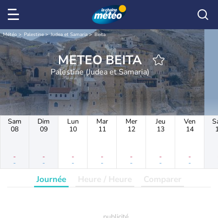
Météo
Palestine
Judea et Samaria
Beita
METEO BEITA
Palestine (Judea et Samaria)
Sam
Dim
Lun
Mar
Mer
Jeu
Ven
S
08
09
10
11
12
13
14
-
-
-
-
-
-
-
-
-
-
-
-
-
-
Journée
Heure / Heure
Comparer