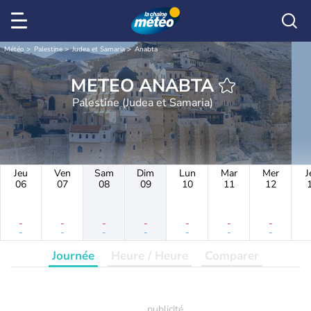
Météo
Palestine
Judea et Samaria
Anabta
METEO ANABTA
Palestine (Judea et Samaria)
Jeu
Ven
Sam
Dim
Lun
Mar
Mer
J
06
07
08
09
10
11
12
-
-
-
-
-
-
-
-
-
-
-
-
-
-
Journée
Heure / Heure
Comparer