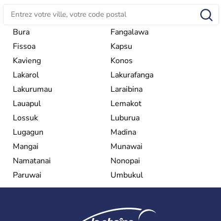
Bura
Fangalawa
Fissoa
Kapsu
Kavieng
Konos
Lakarol
Lakurafanga
Lakurumau
Laraibina
Lauapul
Lemakot
Lossuk
Luburua
Lugagun
Madina
Mangai
Munawai
Namatanai
Nonopai
Paruwai
Umbukul