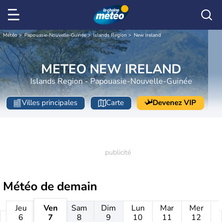
Météo
Papouasie-Nouvelle-Guinée
Islands Region
New Ireland
METEO NEW IRELAND
Islands Region - Papouasie-Nouvelle-Guinée
Villes principales
Carte
Devenez VIP
Météo de
demain
Jeu
Ven
Sam
Dim
Lun
Mar
Mer
6
7
8
9
10
11
12