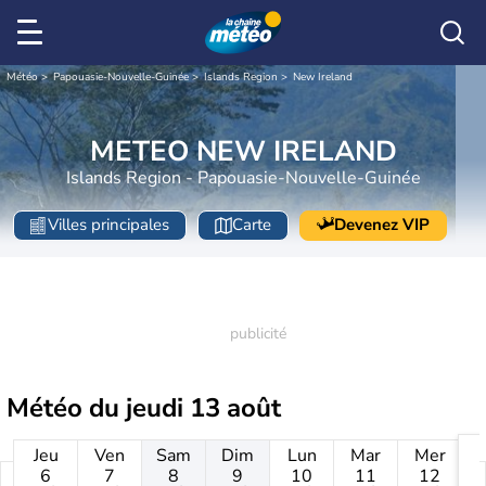
Météo
Papouasie-Nouvelle-Guinée
Islands Region
New Ireland
METEO NEW IRELAND
Islands Region - Papouasie-Nouvelle-Guinée
Villes principales
Carte
Devenez VIP
Météo du
jeudi 13 août
Jeu
Ven
Sam
Dim
Lun
Mar
Mer
6
7
8
9
10
11
12