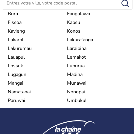
Bura
Fangalawa
Fissoa
Kapsu
Kavieng
Konos
Lakarol
Lakurafanga
Lakurumau
Laraibina
Lauapul
Lemakot
Lossuk
Luburua
Lugagun
Madina
Mangai
Munawai
Namatanai
Nonopai
Paruwai
Umbukul