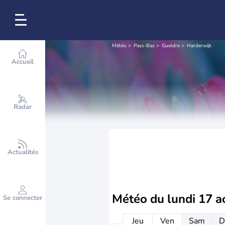
Météo
Pays-Bas
Gueldre
Harderwijk
Accueil
Radar
Actualités
Météo du
lundi 17 a
Se connecter
Jeu
Ven
Sam
D