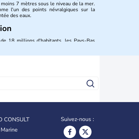
e moins 7 mètres sous le niveau de la mer.
me l'un des points névralgiques sur la
ntée des eaux.
tion
 de 18 millions d'habitants, les Pays-Bas
autres villes jouissent d'une grande
 commercial, et La Haye pour son rôle dans
ays est représenté par le Roi Willem-
Suivez-nous :
O CONSULT
 Marine