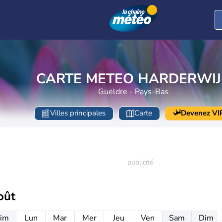
CARTE METEO HARDERWIJ
Gueldre - Pays-Bas
Villes principales
Carte
Devenez VI
oût
im
Lun
Mar
Mer
Jeu
Ven
Sam
Dim