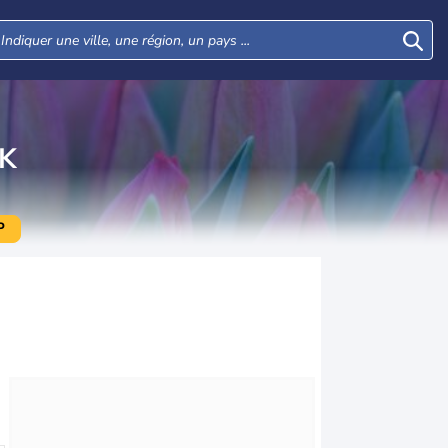
K
P
Lun
Mar
Mer
Jeu