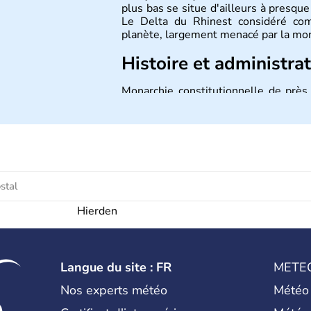
plus bas se situe d'ailleurs à presqu
Le Delta du Rhinest considéré com
planète, largement menacé par la mo
Histoire et administra
Monarchie constitutionnelle de près
ont pour capitale Amsterdam. D'
importance, Rotterdam pour le trafic
la construction européenne. Le p
Alexander.depuis le 30 avril 2013.
Hierden
Langue du site : FR
METE
Nos experts météo
Météo