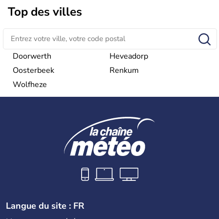
Rotterdam pour le trafic commercial, et La Haye pour son
Top des villes
rôle dans la construction européenne. Le pays est
représenté par le Roi Willem-Alexander.depuis le 30
avril 2013.
Doorwerth
Heveadorp
Oosterbeek
Renkum
Wolfheze
Langue du site : FR