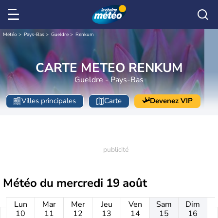
Météo
Pays-Bas
Gueldre
Renkum
CARTE METEO RENKUM
Gueldre - Pays-Bas
Villes principales
Carte
Devenez VIP
Météo du
mercredi 19 août
Lun
Mar
Mer
Jeu
Ven
Sam
Dim
10
11
12
13
14
15
16