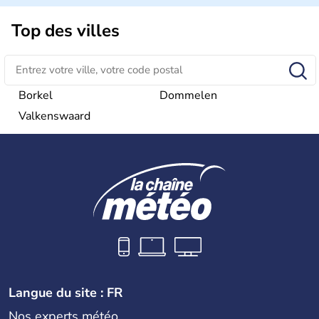
D'autres villes jouissent d'une grande importance,
Rotterdam pour le trafic commercial, et La Haye pour son
Top des villes
rôle dans la construction européenne. Le pays est
représenté par le Roi Willem-Alexander.depuis le 30
avril 2013.
Borkel
Dommelen
Valkenswaard
Langue du site : FR
Nos experts météo