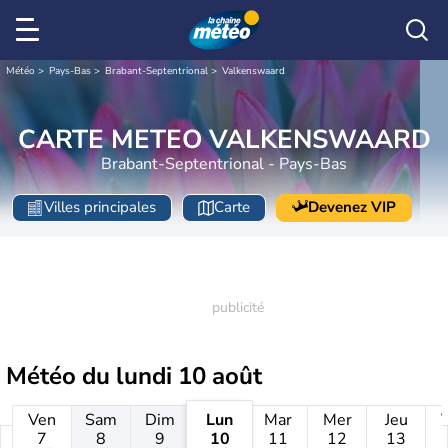
Météo
Pays-Bas
Brabant-Septentrional
Valkenswaard
CARTE METEO VALKENSWAARD
Brabant-Septentrional - Pays-Bas
Villes principales
Carte
Devenez VIP
Météo du
lundi 10 août
Ven
Sam
Dim
Lun
Mar
Mer
Jeu
7
8
9
10
11
12
13