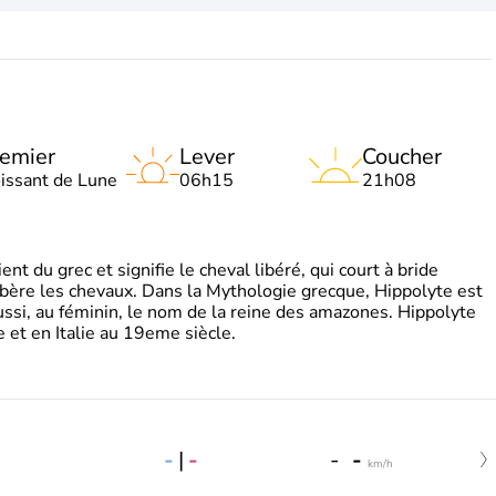
emier
Lever
Coucher
oissant de Lune
06h15
21h08
t du grec et signifie le cheval libéré, qui court à bride
libère les chevaux. Dans la Mythologie grecque, Hippolyte est
aussi, au féminin, le nom de la reine des amazones. Hippolyte
 et en Italie au 19eme siècle.
-
|
-
-
-
km/h