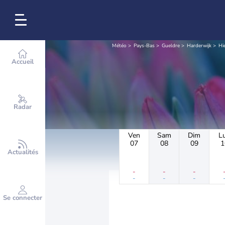
Météo
Pays-Bas
Gueldre
Harderwijk
Hi
Accueil
Radar
Ven
Sam
Dim
L
07
08
09
1
Actualités
-
-
-
-
-
-
Se connecter