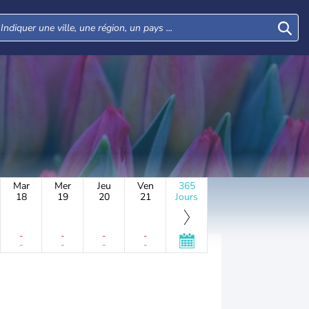
Mar
Mer
Jeu
Ven
365
18
19
20
21
Jours
-
-
-
-
-
-
-
-