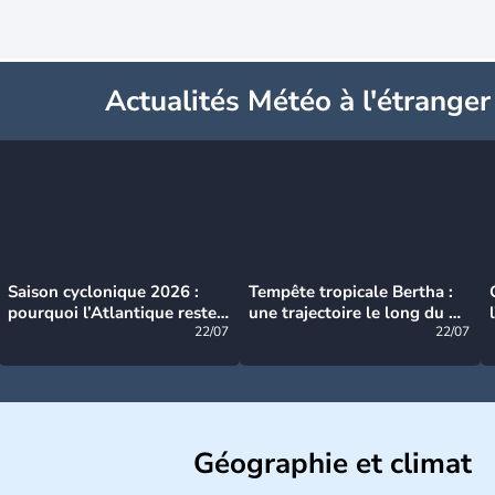
Actualités Météo à l'étranger
Saison cyclonique 2026 :
Tempête tropicale Bertha :
pourquoi l’Atlantique reste
une trajectoire le long du du
très calme à ce stade ?
22/07
littoral américain
22/07
Géographie et climat