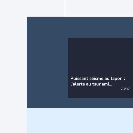
Puissant séisme au Japon :
l’alerte au tsunami
désormais levée
28/07