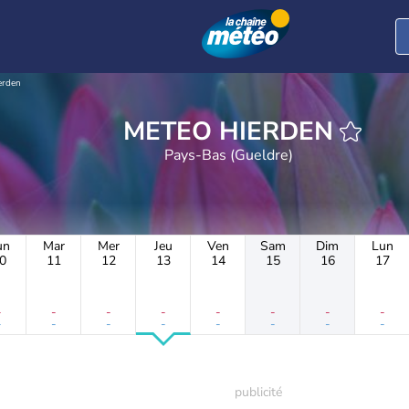
erden
METEO HIERDEN
Pays-Bas (Gueldre)
un
Mar
Mer
Jeu
Ven
Sam
Dim
Lun
0
11
12
13
14
15
16
17
-
-
-
-
-
-
-
-
-
-
-
-
-
-
-
-