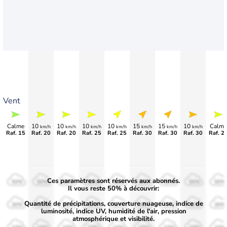
Vent
Calme
10
10
10
10
15
15
10
Calme
km/h
km/h
km/h
km/h
km/h
km/h
km/h
Raf. 15
Raf. 20
Raf. 20
Raf. 25
Raf. 25
Raf. 30
Raf. 30
Raf. 30
Raf. 2
Ces paramètres sont réservés aux abonnés.
50%
50%
50%
50%
50%
50%
50%
50%
50%
Il vous reste 50% à découvrir:
Quantité de précipitations, couverture nuageuse, indice de
30%
30%
30%
30%
30%
30%
30%
30%
30%
luminosité, indice UV, humidité de l'air, pression
atmosphérique et visibilité.