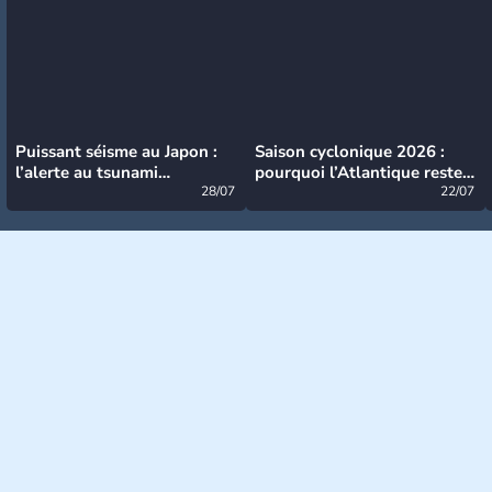
Puissant séisme au Japon :
Saison cyclonique 2026 :
l’alerte au tsunami
pourquoi l’Atlantique reste
désormais levée
28/07
très calme à ce stade ?
22/07