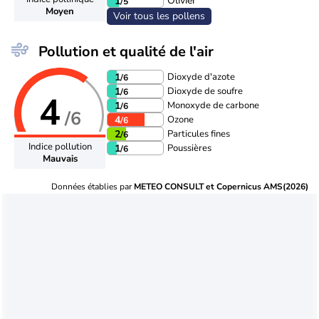
Olivier
1
/5
Moyen
Voir tous les pollens
Pollution et qualité de l'air
Dioxyde d'azote
1
/6
Dioxyde de soufre
1
/6
4
Monoxyde de carbone
1
/6
/6
Ozone
4
/6
Particules fines
2
/6
Indice pollution
Poussières
1
/6
Mauvais
Données établies par
METEO CONSULT et Copernicus AMS(2026)