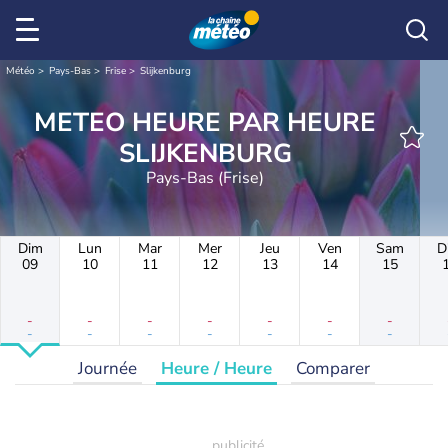
Météo
Pays-Bas
Frise
Slijkenburg
METEO HEURE PAR HEURE
SLIJKENBURG
Pays-Bas (Frise)
Dim
Lun
Mar
Mer
Jeu
Ven
Sam
D
09
10
11
12
13
14
15
-
-
-
-
-
-
-
-
-
-
-
-
-
-
Journée
Heure / Heure
Comparer