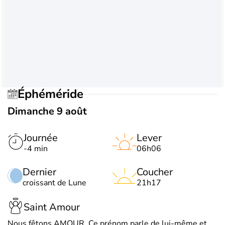
Éphéméride
Dimanche 9 août
Journée
Lever
-4 min
06h06
Dernier
Coucher
croissant de Lune
21h17
Saint Amour
Nous fêtons AMOUR. Ce prénom parle de lui-même et