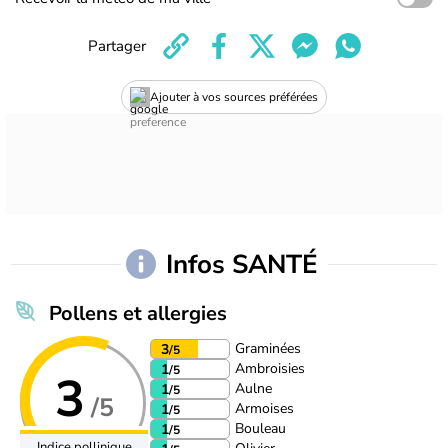
Partager
Ajouter à vos sources préférées
Infos SANTÉ
Pollens et allergies
Graminées
3
/5
Ambroisies
1
/5
3
Aulne
1
/5
/5
Armoises
1
/5
Bouleau
1
/5
Indice pollinique