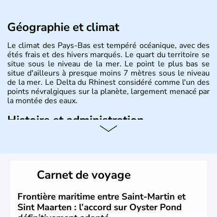
Géographie et climat
Le climat des Pays-Bas est tempéré océanique, avec des
étés frais et des hivers marqués. Le quart du territoire se
situe sous le niveau de la mer. Le point le plus bas se
situe d'ailleurs à presque moins 7 mètres sous le niveau
de la mer. Le Delta du Rhinest considéré comme l'un des
points névralgiques sur la planète, largement menacé par
la montée des eaux.
Histoire et administration
Monarchie constitutionnelle de près de 18 millions
d'habitants, les Pays-Bas ont pour capitale Amsterdam.
D'autres villes jouissent d'une grande importance,
Rotterdam pour le trafic commercial, et La Haye pour son
Carnet de voyage
rôle dans la construction européenne. Le pays est
représenté par le Roi Willem-Alexander.depuis le 30
avril 2013.
Frontière maritime entre Saint-Martin et
Sint Maarten : l’accord sur Oyster Pond