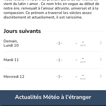
vient du latin « amor . Ce nom très en vogue au début de
notre ère, renvoyait à l’amour altruiste, universel et à la
compassion. Ce prénom a traversé les siècles assez
discrètement et actuellement, il est rarissime.
jours suivants
Demain,
-
-
|
-
-
Lundi 10
km/h
-
-
|
-
Mardi 11
-
km/h
-
-
|
-
Mercredi 12
-
km/h
Actualités Météo à l'étranger