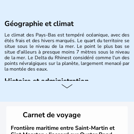
Géographie et climat
Le climat des Pays-Bas est tempéré océanique, avec des
étés frais et des hivers marqués. Le quart du territoire se
situe sous le niveau de la mer. Le point le plus bas se
situe d'ailleurs à presque moins 7 mètres sous le niveau
de la mer. Le Delta du Rhinest considéré comme l'un des
points névralgiques sur la planète, largement menacé par
la montée des eaux.
Histoire et administration
Monarchie constitutionnelle de près de 18 millions
d'habitants, les Pays-Bas ont pour capitale Amsterdam.
D'autres villes jouissent d'une grande importance,
Rotterdam pour le trafic commercial, et La Haye pour son
Carnet de voyage
rôle dans la construction européenne. Le pays est
représenté par le Roi Willem-Alexander.depuis le 30
avril 2013.
Frontière maritime entre Saint-Martin et