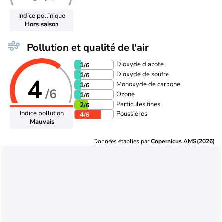
Indice pollinique
Hors saison
Pollution et qualité de l'air
Dioxyde d'azote
1
/6
Dioxyde de soufre
1
/6
4
Monoxyde de carbone
1
/6
/6
Ozone
1
/6
Particules fines
2
/6
Indice pollution
Poussières
4
/6
Mauvais
Données établies par
Copernicus AMS(2026)