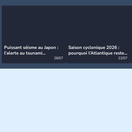
Puissant séisme au Japon :
Saison cyclonique 2026 :
l’alerte au tsunami
pourquoi l’Atlantique reste
désormais levée
28/07
très calme à ce stade ?
22/07