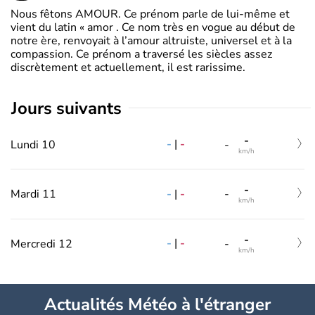
Nous fêtons AMOUR. Ce prénom parle de lui-même et
vient du latin « amor . Ce nom très en vogue au début de
notre ère, renvoyait à l’amour altruiste, universel et à la
compassion. Ce prénom a traversé les siècles assez
discrètement et actuellement, il est rarissime.
jours suivants
-
-
|
-
Lundi 10
-
km/h
-
-
|
-
Mardi 11
-
km/h
-
-
|
-
Mercredi 12
-
km/h
Actualités Météo à l'étranger