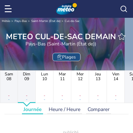
Météo
Pays-Bas
Saint-Martin (État de)
Cul-de-Sac
METEO CUL-DE-SAC DEMAIN
Pays-Bas (Saint-Martin (État de))
Plages
Sam
Dim
Lun
Mar
Mer
Jeu
Ven
S
08
09
10
11
12
13
14
-
-
-
-
-
-
-
-
-
-
-
-
-
-
Journée
Heure / Heure
Comparer