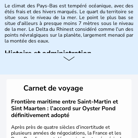
Le climat des Pays-Bas est tempéré océanique, avec des
étés frais et des hivers marqués. Le quart du territoire se
situe sous le niveau de la mer. Le point le plus bas se
situe d'ailleurs à presque moins 7 mètres sous le niveau
de la mer. Le Delta du Rhinest considéré comme l'un des
points névralgiques sur la planète, largement menacé par
la montée des eaux.
Histoire et administration
Monarchie constitutionnelle de près de 18 millions
d'habitants, les Pays-Bas ont pour capitale Amsterdam.
D'autres villes jouissent d'une grande importance,
Rotterdam pour le trafic commercial, et La Haye pour son
Carnet de voyage
rôle dans la construction européenne. Le pays est
représenté par le Roi Willem-Alexander.depuis le 30
avril 2013.
Frontière maritime entre Saint-Martin et
Sint Maarten : l’accord sur Oyster Pond
définitivement adopté
Après près de quatre siècles d’incertitude et
plusieurs années de négociations, la France et les