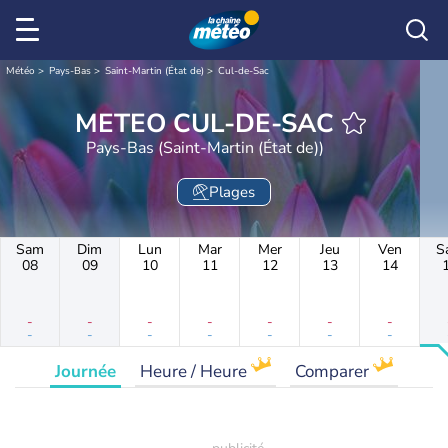
Météo
Pays-Bas
Saint-Martin (État de)
Cul-de-Sac
METEO CUL-DE-SAC
Pays-Bas (Saint-Martin (État de))
Plages
Sam
Dim
Lun
Mar
Mer
Jeu
Ven
S
08
09
10
11
12
13
14
-
-
-
-
-
-
-
-
-
-
-
-
-
-
Journée
Heure / Heure
Comparer