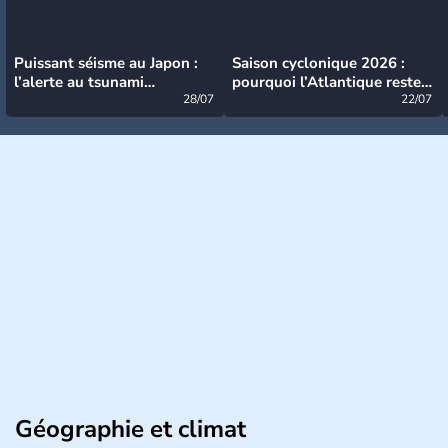
Puissant séisme au Japon :
Saison cyclonique 2026 :
l’alerte au tsunami
pourquoi l’Atlantique reste
désormais levée
28/07
très calme à ce stade ?
22/07
Géographie et climat