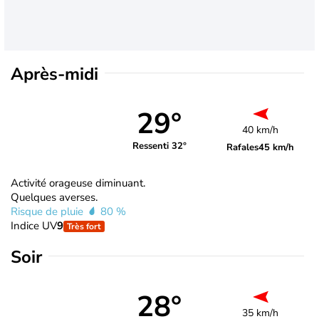
Après-midi
29°
40 km/h
Ressenti 32°
Rafales
45 km/h
Activité orageuse diminuant.
Quelques averses.
Risque de pluie
80 %
Indice UV
9
Très fort
Soir
28°
35 km/h