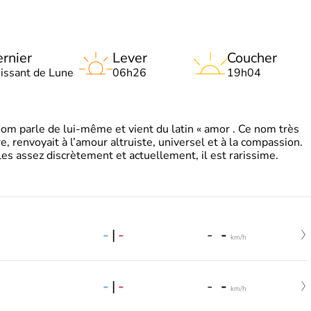
rnier
Lever
Coucher
oissant de Lune
06h26
19h04
 parle de lui-même et vient du latin « amor . Ce nom très
, renvoyait à l’amour altruiste, universel et à la compassion.
es assez discrètement et actuellement, il est rarissime.
-
|
-
-
-
km/h
-
|
-
-
-
km/h