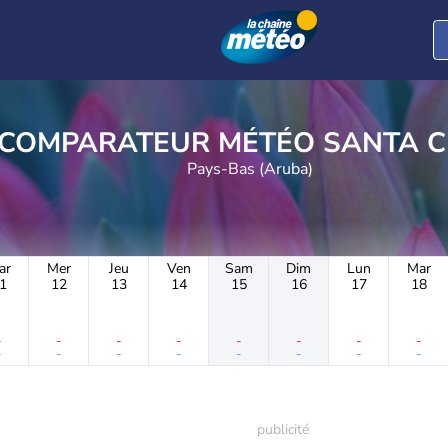
COMPARATEUR MÉTÉO S
Pays-Bas (Aruba)
ar
Mer
Jeu
Ven
Sam
Dim
Lun
Mar
1
12
13
14
15
16
17
18
-
-
-
-
-
-
-
-
-
-
-
-
-
-
-
-