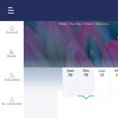
Météo
Pays-Bas
Aruba
Santa Cruz
Accueil
Radar
Sam
Dim
Lun
M
08
09
10
1
Actualités
-
-
-
-
-
-
Se connecter