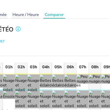
rnée
Heure / Heure
Comparer
ÉTÉO
PET
h
01h
02h
03h
04h
05h
06h
07h
08h
09