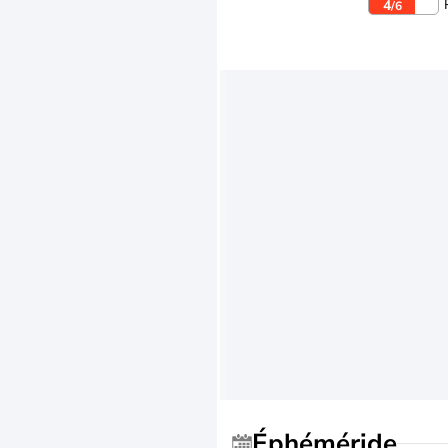
4
/6
Éphéméride