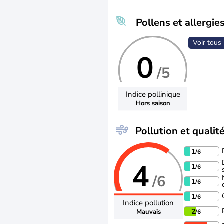
Pollens et allergie
Voir tous 
0
/5
Indice pollinique
Hors saison
Pollution et qualité
1
/6
4
1
/6
/6
1
/6
1
/6
Indice pollution
2
Mauvais
/6