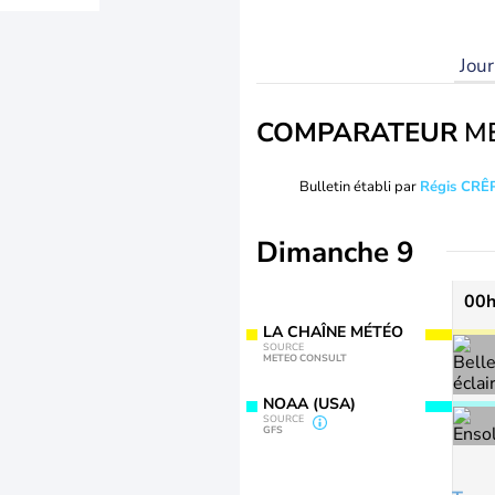
Jou
COMPARATEUR
M
Bulletin établi par
Régis CRÊ
Dimanche 9
00
LA CHAÎNE MÉTÉO
SOURCE
METEO CONSULT
NOAA (USA)
SOURCE
GFS