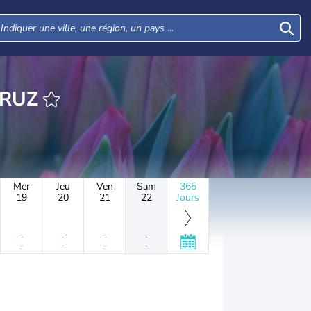
ANTA CRUZ
Mer
Jeu
Ven
Sam
365
19
20
21
22
Jours
-
-
-
-
-
-
-
-