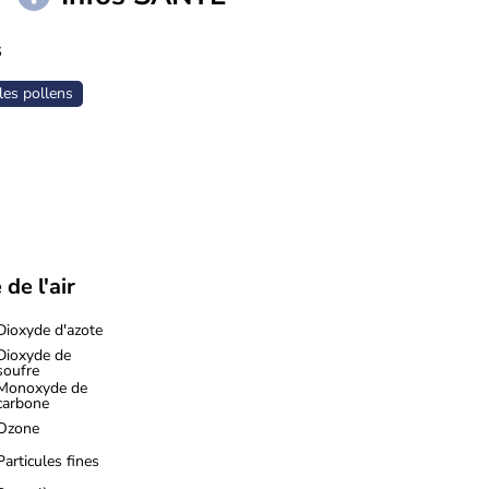
s
les pollens
 de l'air
Dioxyde d'azote
Dioxyde de
soufre
Monoxyde de
carbone
Ozone
Particules fines