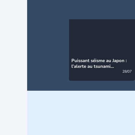
Puissant séisme au Japon :
l’alerte au tsunami
désormais levée
28/07