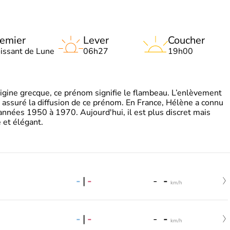
emier
Lever
Coucher
oissant de Lune
06h27
19h00
gine grecque, ce prénom signifie le flambeau. L’enlèvement
a assuré la diffusion de ce prénom. En France, Hélène a connu
années 1950 à 1970. Aujourd'hui, il est plus discret mais
et élégant.
-
|
-
-
-
km/h
-
|
-
-
-
km/h