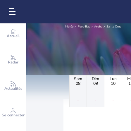
Météo
Pays-Bas
Aruba
Santa Cruz
Accueil
Radar
Sam
Dim
Lun
M
08
09
10
1
Actualités
-
-
-
-
-
-
Se connecter