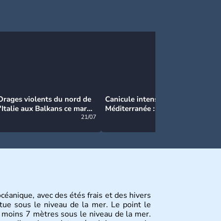
Orages violents du nord de
Canicule intense en
Ca
l'Italie aux Balkans ce mardi
Méditerranée : près de 50°C
Ma
: grosse grêle, violentes
21/07
et des incendies hors de
21/07
rafales et pluies intenses
contrôle en Espagne
éanique, avec des étés frais et des hivers
itue sous le niveau de la mer. Le point le
e moins 7 mètres sous le niveau de la mer.