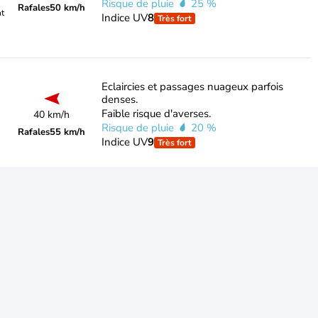
Risque de pluie
25 %
Rafales
50 km/h
nt
Indice UV
8
Très fort
Eclaircies et passages nuageux parfois
denses.
Faible risque d'averses.
40 km/h
Risque de pluie
20 %
Rafales
55 km/h
Indice UV
9
Très fort