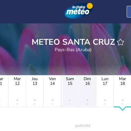
METEO SANTA CRUZ
Pays-Bas (Aruba)
ar
Mer
Jeu
Ven
Sam
Dim
Lun
Mar
1
12
13
14
15
16
17
18
-
-
-
-
-
-
-
-
-
-
-
-
-
-
-
-