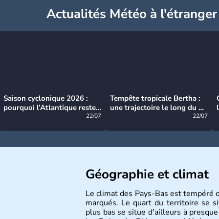
Actualités Météo à l'étranger
Saison cyclonique 2026 :
Tempête tropicale Bertha :
pourquoi l’Atlantique reste
une trajectoire le long du du
très calme à ce stade ?
22/07
littoral américain
22/07
Géographie et climat
Le climat des Pays-Bas est tempéré oc
marqués. Le quart du territoire se s
plus bas se situe d'ailleurs à presqu