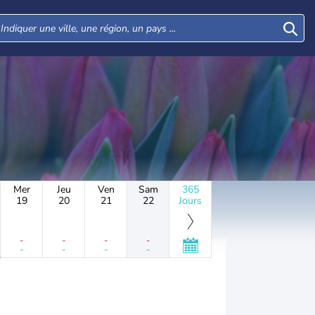
Mer
Jeu
Ven
Sam
365
19
20
21
22
Jours
-
-
-
-
-
-
-
-