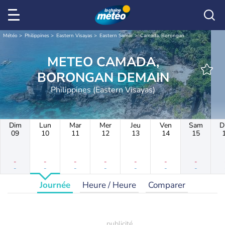
Météo
Philippines
Eastern Visayas
Eastern Samar
Camada, Borongan
METEO CAMADA,
BORONGAN DEMAIN
Philippines (Eastern Visayas)
Dim
Lun
Mar
Mer
Jeu
Ven
Sam
D
09
10
11
12
13
14
15
-
-
-
-
-
-
-
-
-
-
-
-
-
-
Journée
Heure / Heure
Comparer