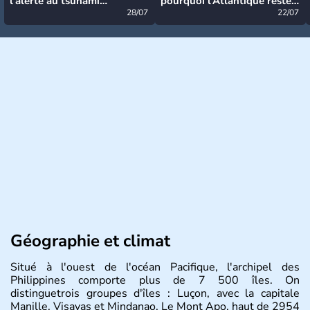
l’alerte au tsunami
pourquoi l’Atlantique reste
désormais levée
28/07
très calme à ce stade ?
22/07
Géographie et climat
Situé à l'ouest de l'océan Pacifique, l'archipel des
Philippines comporte plus de 7 500 îles. On
distinguetrois groupes d'îles : Luçon, avec la capitale
Manille, Visayas et Mindanao. Le Mont Apo, haut de 2954