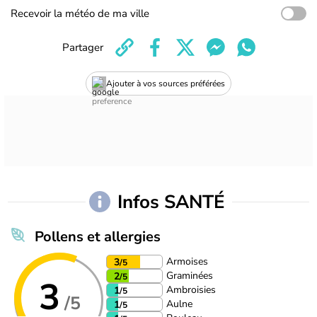
Recevoir la météo de ma ville
Partager
Ajouter à vos sources préférées
Infos SANTÉ
Pollens et allergies
Armoises
3
/5
Graminées
2
/5
3
Ambroisies
1
/5
/5
Aulne
1
/5