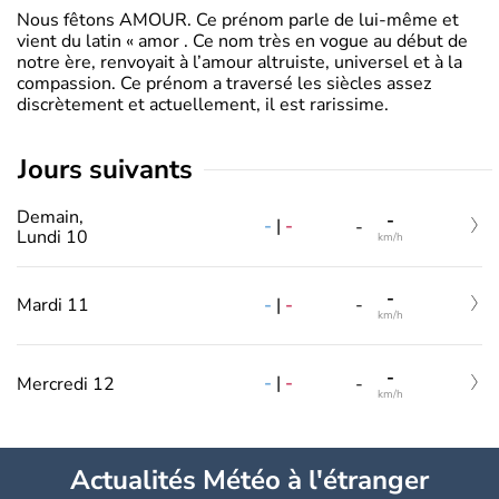
Nous fêtons AMOUR. Ce prénom parle de lui-même et
vient du latin « amor . Ce nom très en vogue au début de
notre ère, renvoyait à l’amour altruiste, universel et à la
compassion. Ce prénom a traversé les siècles assez
discrètement et actuellement, il est rarissime.
jours suivants
Demain,
-
-
|
-
-
Lundi 10
km/h
-
-
|
-
Mardi 11
-
km/h
-
-
|
-
Mercredi 12
-
km/h
Actualités Météo à l'étranger