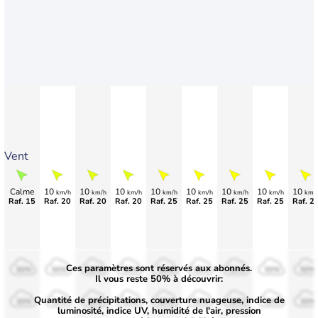
Vent
Calme
10
10
10
10
10
10
10
10
km/h
km/h
km/h
km/h
km/h
km/h
km/h
km/
Raf. 15
Raf. 20
Raf. 20
Raf. 20
Raf. 25
Raf. 25
Raf. 25
Raf. 25
Raf. 2
Ces paramètres sont réservés aux abonnés.
50%
50%
50%
50%
50%
50%
50%
50%
50%
Il vous reste 50% à découvrir:
Quantité de précipitations, couverture nuageuse, indice de
30%
30%
30%
30%
30%
30%
30%
30%
30%
luminosité, indice UV, humidité de l'air, pression