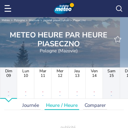
Météo
Pologne
Mazovie
powiat piaseczyński
Piaseczno
METEO HEURE PAR HEURE
PIASECZNO
Pologne (Mazovie)
Dim
Lun
Mar
Mer
Jeu
Ven
Sam
D
09
10
11
12
13
14
15
-
-
-
-
-
-
-
-
-
-
-
-
-
-
Journée
Heure / Heure
Comparer