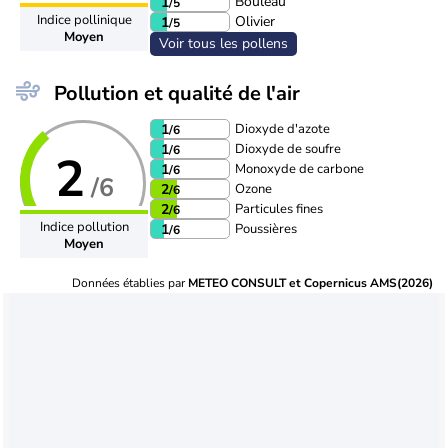
Bouleau
1
/5
Indice pollinique
Olivier
1
/5
Moyen
Voir tous les pollens
Pollution et qualité de l'air
Dioxyde d'azote
1
/6
Dioxyde de soufre
1
/6
2
Monoxyde de carbone
1
/6
/6
Ozone
2
/6
Particules fines
2
/6
Indice pollution
Poussières
1
/6
Moyen
Données établies par
METEO CONSULT et Copernicus AMS(2026)