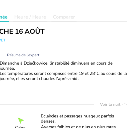
née
Heure / Heure
Comparer
CHE 16 AOÛT
PET
Résumé de l’expert
Dimanche à Dziećkowice, l'instabilité diminuera en cours de
journée.
Les températures seront comprises entre 19 et 28°C au cours de la
journée, elles seront chaudes l'après-midi.
Voir la nuit
Eclaircies et passages nuageux parfois
denses.
Averses faibles et de plus en plus rares.
Calme