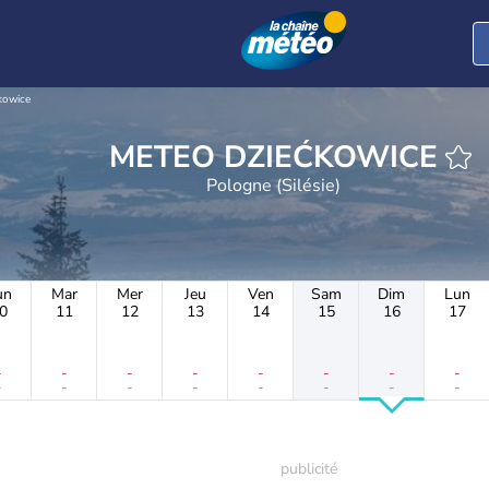
kowice
METEO DZIEĆKOWICE
Pologne (Silésie)
un
Mar
Mer
Jeu
Ven
Sam
Dim
Lun
0
11
12
13
14
15
16
17
-
-
-
-
-
-
-
-
-
-
-
-
-
-
-
-