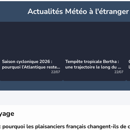
Actualités Météo à l'étranger
Saison cyclonique 2026 :
Tempête tropicale Bertha :
pourquoi l’Atlantique reste
une trajectoire le long du du
très calme à ce stade ?
22/07
littoral américain
22/07
oyage
: pourquoi les plaisanciers français changent-ils de 