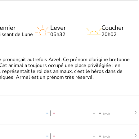
emier
Lever
Coucher
oissant de Lune
05h32
20h02
 prononçait autrefois Arzel. Ce prénom d’origine bretonne
. Cet animal a toujours occupé une place privilégiée : en
représentait le roi des animaux, c’est le héros dans de
ques. Armel est un prénom très réservé.
-
|
-
-
-
km/h
-
|
-
-
-
km/h