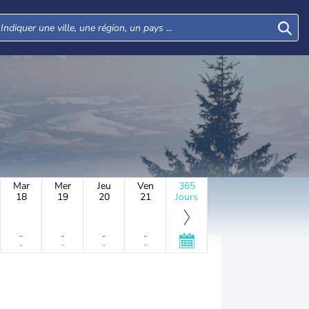
Mar
Mer
Jeu
Ven
365
18
19
20
21
Jours
-
-
-
-
-
-
-
-