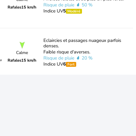
Risque de pluie
50 %
Rafales
15 km/h
Indice UV
5
Modéré
Eclaircies et passages nuageux parfois
denses.
Faible risque d'averses.
Calme
Risque de pluie
20 %
du
Rafales
15 km/h
Indice UV
6
Fort