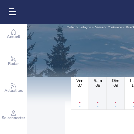
Météo
Pologne
Silésie
Mysłowice
Dzieć
Accueil
Radar
Ven
Sam
Dim
L
07
08
09
1
Actualités
-
-
-
-
-
-
Se connecter