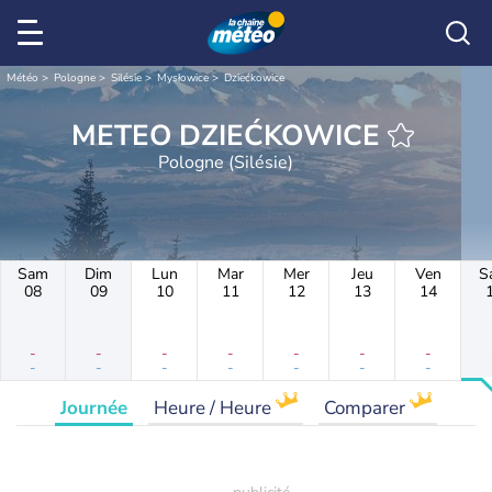
Météo
Pologne
Silésie
Mysłowice
Dziećkowice
METEO DZIEĆKOWICE
Pologne (Silésie)
Sam
Dim
Lun
Mar
Mer
Jeu
Ven
S
08
09
10
11
12
13
14
-
-
-
-
-
-
-
-
-
-
-
-
-
-
Journée
Heure / Heure
Comparer