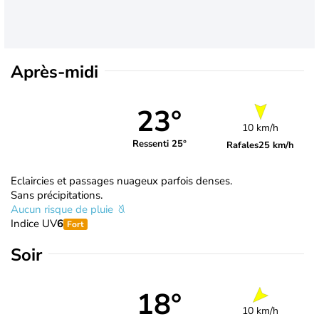
Après-midi
23°
10 km/h
Ressenti 25°
Rafales
25 km/h
Eclaircies et passages nuageux parfois denses.
Sans précipitations.
Aucun risque de pluie
Indice UV
6
Fort
Soir
18°
10 km/h