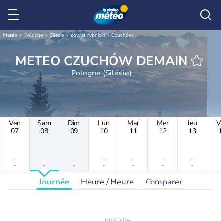
Météo
Pologne
Silésie
powiat rybnicki
Czuchów
METEO CZUCHÓW DEMAIN
Pologne (Silésie)
Ven
Sam
Dim
Lun
Mar
Mer
Jeu
V
07
08
09
10
11
12
13
-
-
-
-
-
-
-
-
-
-
-
-
-
-
Journée
Heure / Heure
Comparer