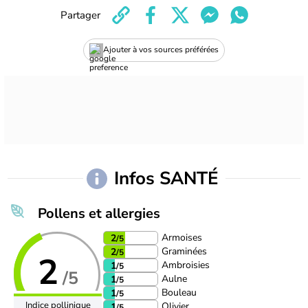
Partager
Ajouter à vos sources préférées
Infos SANTÉ
Pollens et allergies
Armoises
2
/5
Graminées
2
/5
2
Ambroisies
1
/5
/5
Aulne
1
/5
Bouleau
1
/5
Indice pollinique
Olivier
1
/5