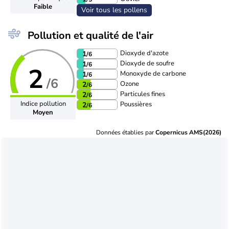
Faible
Voir tous les pollens
Pollution et qualité de l'air
Dioxyde d'azote
1
/6
Dioxyde de soufre
1
/6
2
Monoxyde de carbone
1
/6
/6
Ozone
2
/6
Particules fines
2
/6
Indice pollution
Poussières
2
/6
Moyen
Données établies par
Copernicus AMS(2026)