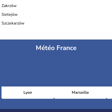
Zakrzów
Sietejów
Szczekarzów
Météo France
Lyon
Marseille