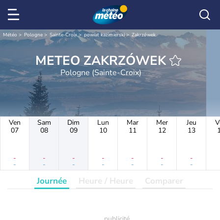
Météo
Pologne
Sainte-Croix
powiat kazimierski
Zakrzówek
METEO ZAKRZÓWEK
Pologne (Sainte-Croix)
Ven
Sam
Dim
Lun
Mar
Mer
Jeu
V
07
08
09
10
11
12
13
-
-
-
-
-
-
-
-
-
-
-
-
-
-
Journée
Heure / Heure
Comparer