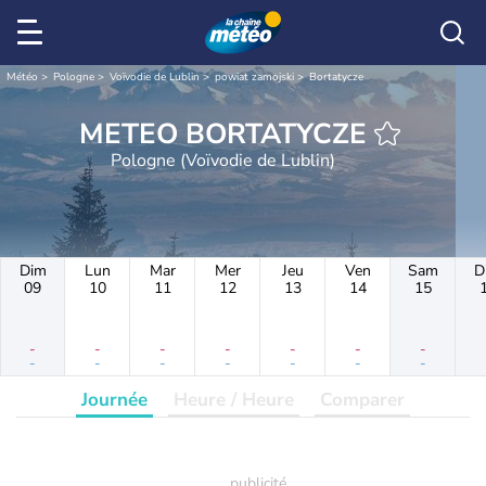
Météo
Pologne
Voïvodie de Lublin
powiat zamojski
Bortatycze
METEO BORTATYCZE
Pologne (Voïvodie de Lublin)
Dim
Lun
Mar
Mer
Jeu
Ven
Sam
D
09
10
11
12
13
14
15
-
-
-
-
-
-
-
-
-
-
-
-
-
-
Journée
Heure / Heure
Comparer