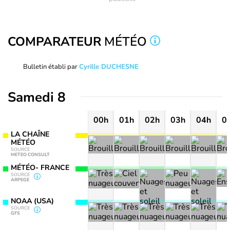
COMPARATEUR
MÉTÉO
Bulletin établi par
Cyrille DUCHESNE
Samedi 8
00h
01h
02h
03h
04h
0
LA CHAÎNE
MÉTÉO
SOURCE
METEO CONSULT
MÉTÉO- FRANCE
SOURCE
ARPEGE
NOAA (USA)
SOURCE
GFS