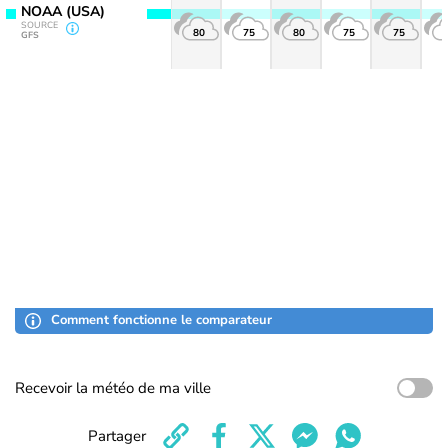
NOAA (USA)
SOURCE
80
75
80
75
75
GFS
Comment fonctionne le comparateur
Recevoir la météo de ma ville
Partager