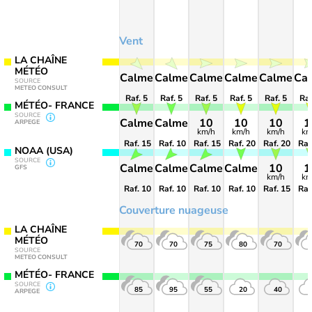
Vent
LA CHAÎNE
MÉTÉO
Calme
Calme
Calme
Calme
Calme
Ca
SOURCE
METEO CONSULT
Raf. 5
Raf. 5
Raf. 5
Raf. 5
Raf. 5
Raf
MÉTÉO- FRANCE
SOURCE
Calme
Calme
10
10
10
1
ARPEGE
km/h
km/h
km/h
km
Raf. 15
Raf. 10
Raf. 15
Raf. 20
Raf. 20
Raf
NOAA (USA)
SOURCE
Calme
Calme
Calme
Calme
10
1
GFS
km/h
km
Raf. 10
Raf. 10
Raf. 10
Raf. 10
Raf. 15
Raf
Couverture nuageuse
LA CHAÎNE
MÉTÉO
70
70
75
80
70
SOURCE
METEO CONSULT
MÉTÉO- FRANCE
SOURCE
85
95
55
20
40
ARPEGE