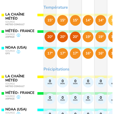
Température
LA CHAÎNE
MÉTÉO
15°
15°
15°
14°
14°
1
SOURCE
METEO CONSULT
MÉTÉO- FRANCE
SOURCE
20°
20°
20°
19°
19°
1
ARPEGE
NOAA (USA)
SOURCE
17°
17°
17°
16°
16°
1
GFS
Précipitations
LA CHAÎNE
MÉTÉO
0
0
0
0
0
mm
mm
mm
mm
mm
m
SOURCE
METEO CONSULT
MÉTÉO- FRANCE
SOURCE
0
0
0
0
0
ARPEGE
mm
mm
mm
mm
mm
m
NOAA (USA)
SOURCE