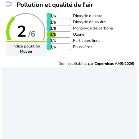
Pollution et qualité de l'air
Dioxyde d'azote
1
/6
Dioxyde de soufre
1
/6
2
Monoxyde de carbone
1
/6
/6
Ozone
2
/6
Particules fines
1
/6
Indice pollution
Poussières
1
/6
Moyen
Données établies par
Copernicus AMS(2026)