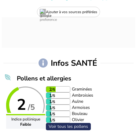
Ajouter à vos sources préférées
Infos SANTÉ
Pollens et allergies
Graminées
2
/5
Ambroisies
1
/5
2
Aulne
1
/5
/5
Armoises
1
/5
Bouleau
1
/5
Indice pollinique
Olivier
1
/5
Faible
Voir tous les pollens