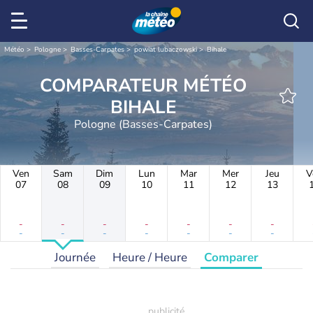
Météo
Pologne
Basses-Carpates
powiat lubaczowski
Bihale
COMPARATEUR MÉTÉO
BIHALE
Pologne (Basses-Carpates)
Ven
Sam
Dim
Lun
Mar
Mer
Jeu
V
07
08
09
10
11
12
13
-
-
-
-
-
-
-
-
-
-
-
-
-
-
Journée
Heure / Heure
Comparer