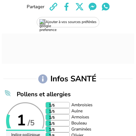
Partager
Ajouter à vos sources préférées
Infos SANTÉ
Pollens et allergies
Ambroisies
1
/5
Aulne
1
/5
1
Armoises
1
/5
/5
Bouleau
1
/5
Graminées
1
/5
Indice pollinique
Olivier
1
/5