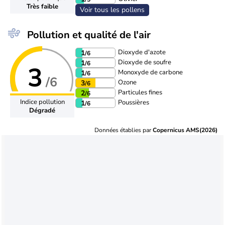
Très faible
Voir tous les pollens
Pollution et qualité de l'air
Dioxyde d'azote
1
/6
Dioxyde de soufre
1
/6
3
Monoxyde de carbone
1
/6
/6
Ozone
3
/6
Particules fines
2
/6
Indice pollution
Poussières
1
/6
Dégradé
Données établies par
Copernicus AMS(2026)