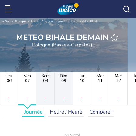
Météo
Pologne
Basses-Carpates
powiat lubaczowski
Bihale
METEO BIHALE DEMAIN
Pologne (Basses-Carpates)
Jeu
Ven
Sam
Dim
Lun
Mar
Mer
J
06
07
08
09
10
11
12
-
-
-
-
-
-
-
-
-
-
-
-
-
-
Journée
Heure / Heure
Comparer