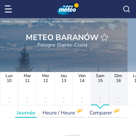
Météo
Pologne
Sainte-Croix
powiat kazimierski
Baranów
METEO BARANÓW
Pologne (Sainte-Croix)
Lun
Mar
Mer
Jeu
Ven
Sam
Dim
L
10
11
12
13
14
15
16
-
-
-
-
-
-
-
-
-
-
-
-
-
-
Journée
Heure / Heure
Comparer