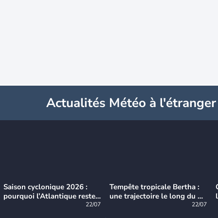
Actualités Météo à l'étranger
Saison cyclonique 2026 :
Tempête tropicale Bertha :
pourquoi l’Atlantique reste
une trajectoire le long du du
très calme à ce stade ?
22/07
littoral américain
22/07