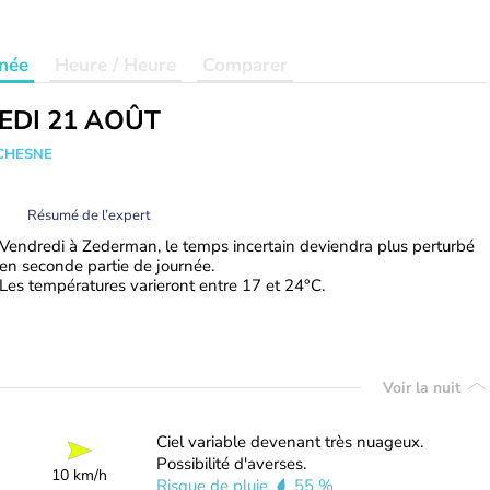
née
Heure / Heure
Comparer
EDI 21 AOÛT
UCHESNE
Résumé de l’expert
Vendredi à Zederman, le temps incertain deviendra plus perturbé
en seconde partie de journée.
Les températures varieront entre 17 et 24°C.
Voir la nuit
Ciel variable devenant très nuageux.
Possibilité d'averses.
10 km/h
Risque de pluie
55 %