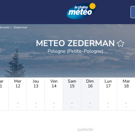
akowski
Zederman
METEO ZEDERMAN
Pologne (Petite-Pologne)
ar
Mer
Jeu
Ven
Sam
Dim
Lun
Mar
1
12
13
14
15
16
17
18
-
-
-
-
-
-
-
-
-
-
-
-
-
-
-
-