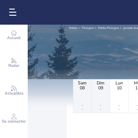
Météo
Pologne
Petite-Pologne
powiat kr
Accueil
Radar
Sam
Dim
Lun
M
08
09
10
1
Actualités
-
-
-
-
-
-
Se connecter