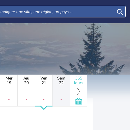
Mer
Jeu
Ven
Sam
365
19
20
21
22
Jours
-
-
-
-
-
-
-
-