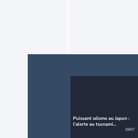
Puissant séisme au Japon :
l’alerte au tsunami
désormais levée
28/07