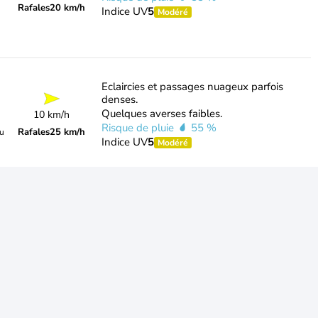
Rafales
20 km/h
Indice UV
5
Modéré
Eclaircies et passages nuageux parfois
denses.
Quelques averses faibles.
10 km/h
Risque de pluie
55 %
Rafales
25 km/h
du
Indice UV
5
Modéré