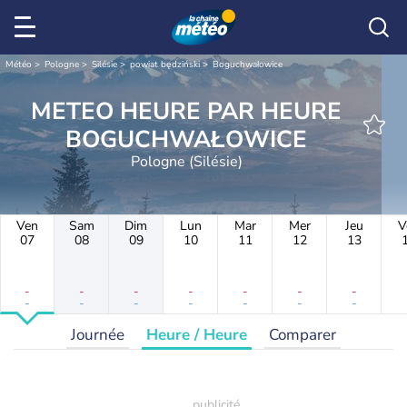
Météo
Pologne
Silésie
powiat będziński
Boguchwałowice
METEO HEURE PAR HEURE
BOGUCHWAŁOWICE
Pologne (Silésie)
Ven
Sam
Dim
Lun
Mar
Mer
Jeu
V
07
08
09
10
11
12
13
-
-
-
-
-
-
-
-
-
-
-
-
-
-
Journée
Heure / Heure
Comparer