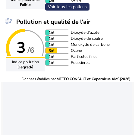
Olivier
1
/5
Faible
Voir tous les pollens
Pollution et qualité de l'air
Dioxyde d'azote
1
/6
Dioxyde de soufre
1
/6
3
Monoxyde de carbone
1
/6
/6
Ozone
3
/6
Particules fines
1
/6
Indice pollution
Poussières
1
/6
Dégradé
Données établies par
METEO CONSULT et Copernicus AMS(2026)