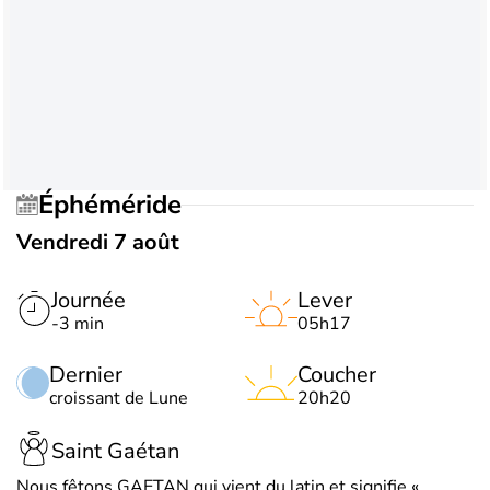
Éphéméride
Vendredi 7 août
Journée
Lever
-3 min
05h17
Dernier
Coucher
croissant de Lune
20h20
Saint Gaétan
Nous fêtons GAETAN qui vient du latin et signifie «