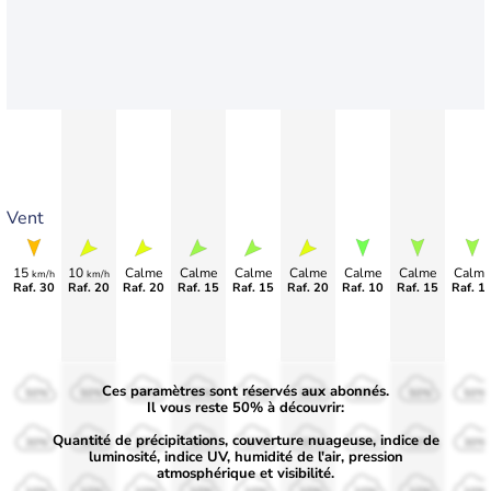
Vent
15
10
Calme
Calme
Calme
Calme
Calme
Calme
Calme
km/h
km/h
Raf. 30
Raf. 20
Raf. 20
Raf. 15
Raf. 15
Raf. 20
Raf. 10
Raf. 15
Raf. 1
Ces paramètres sont réservés aux abonnés.
50%
50%
50%
50%
50%
50%
50%
50%
50%
Il vous reste 50% à découvrir:
Quantité de précipitations, couverture nuageuse, indice de
30%
30%
30%
30%
30%
30%
30%
30%
30%
luminosité, indice UV, humidité de l'air, pression
atmosphérique et visibilité.