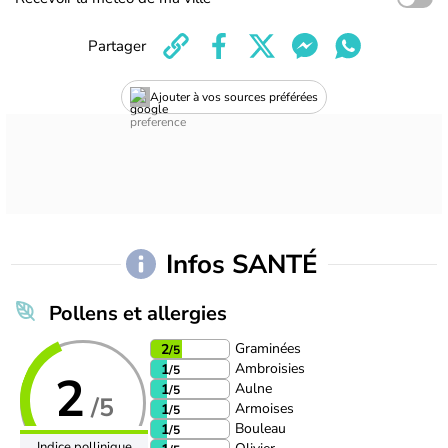
Partager
Ajouter à vos sources préférées
Infos SANTÉ
Pollens et allergies
Graminées
2
/5
Ambroisies
1
/5
2
Aulne
1
/5
/5
Armoises
1
/5
Bouleau
1
/5
Indice pollinique