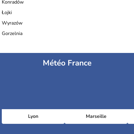
Konradów
Łojki
Wyrazów
Gorzelnia
Météo France
Lyon
Marseille