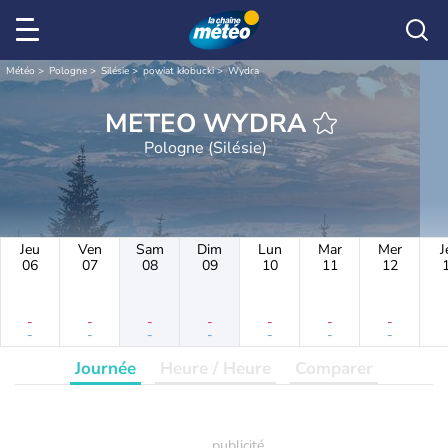
Météo
Pologne
Silésie
powiat kłobucki
Wydra
METEO WYDRA
Pologne (Silésie)
Jeu
Ven
Sam
Dim
Lun
Mar
Mer
J
06
07
08
09
10
11
12
-
-
-
-
-
-
-
-
-
-
-
-
-
-
Journée
Heure / Heure
Comparer