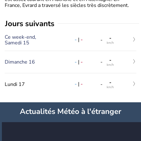
France, Evrard a traversé les siècles très discrètement.
jours suivants
Ce week-end,
-
-
|
-
-
Samedi 15
km/h
-
-
|
-
Dimanche 16
-
km/h
-
-
|
-
Lundi 17
-
km/h
Actualités Météo à l'étranger