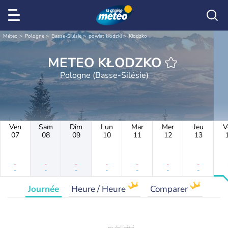
Météo
Pologne
Basse-Silésie
powiat kłodzki
Kłodzko
METEO KŁODZKO
Pologne (Basse-Silésie)
Ven
Sam
Dim
Lun
Mar
Mer
Jeu
V
07
08
09
10
11
12
13
-
-
-
-
-
-
-
-
-
-
-
-
-
-
Journée
Heure / Heure
Comparer