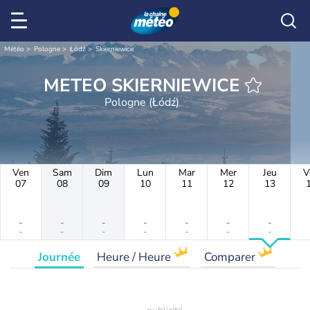
Météo
Pologne
Łódź
Skierniewice
METEO SKIERNIEWICE
Pologne (Łódź)
Ven
Sam
Dim
Lun
Mar
Mer
Jeu
V
07
08
09
10
11
12
13
-
-
-
-
-
-
-
-
-
-
-
-
-
-
Journée
Heure / Heure
Comparer