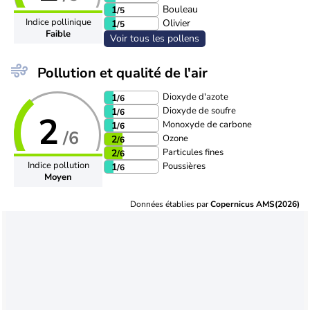
Bouleau
1
/5
Indice pollinique
Olivier
1
/5
Faible
Voir tous les pollens
Pollution et qualité de l'air
Dioxyde d'azote
1
/6
Dioxyde de soufre
1
/6
2
Monoxyde de carbone
1
/6
/6
Ozone
2
/6
Particules fines
2
/6
Indice pollution
Poussières
1
/6
Moyen
Données établies par
Copernicus AMS(2026)