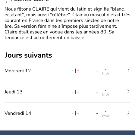
Nous fêtons CLAIRE qui vient du latin et signifie "blanc,
éclatant", mais aussi "célèbre". Clair au masculin était très
courant en France dans les premiers siècles de notre
ère. Sa version féminine s’impose plus tardivement.
Claire était assez en vogue dans les années 80. Sa
tendance est actuellement en baisse.
jours suivants
-
-
|
-
Mercredi 12
-
km/h
-
-
|
-
Jeudi 13
-
km/h
-
-
|
-
Vendredi 14
-
km/h