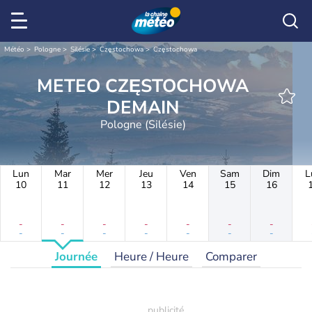
Météo
Pologne
Silésie
Częstochowa
Częstochowa
METEO CZĘSTOCHOWA
DEMAIN
Pologne (Silésie)
Lun
Mar
Mer
Jeu
Ven
Sam
Dim
L
10
11
12
13
14
15
16
-
-
-
-
-
-
-
-
-
-
-
-
-
-
Journée
Heure / Heure
Comparer