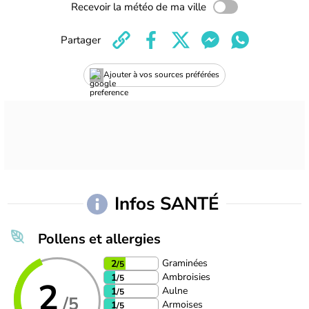
Recevoir la météo de ma ville
Partager
Ajouter à vos sources préférées
Infos SANTÉ
Pollens et allergies
Graminées
2
/5
Ambroisies
1
/5
2
Aulne
1
/5
/5
Armoises
1
/5