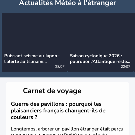
Actualités Météo à l'étranger
Puissant séisme au Japon :
Saison cyclonique 2026 :
l’alerte au tsunami
pourquoi l’Atlantique reste
désormais levée
28/07
très calme à ce stade ?
22/07
Carnet de voyage
Guerre des pavillons : pourquoi les
plaisanciers français changent-ils de
couleurs ?
Longtemps, arborer un pavillon étranger était perçu
comme une manœuvre d'initié ou un acte de