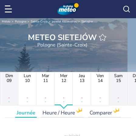
Météo
Pologne
Sainte-Croix
powiat kazimierski
Sietejów
METEO SIETEJÓW
Pologne (Sainte-Croix)
Dim
Lun
Mar
Mer
Jeu
Ven
Sam
D
09
10
11
12
13
14
15
-
-
-
-
-
-
-
-
-
-
-
-
-
-
Journée
Heure / Heure
Comparer