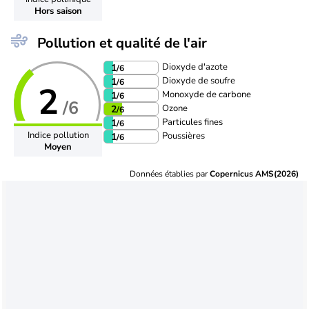
Hors saison
Pollution et qualité de l'air
Dioxyde d'azote
1
/6
Dioxyde de soufre
1
/6
2
Monoxyde de carbone
1
/6
/6
Ozone
2
/6
Particules fines
1
/6
Indice pollution
Poussières
1
/6
Moyen
Données établies par
Copernicus AMS(2026)