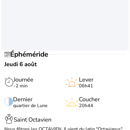
Éphéméride
Jeudi 6 août
Journée
Lever
-2 min
06h41
Dernier
Coucher
quartier de Lune
20h44
Saint Octavien
Nous fêtons les OCTAVIEN. Il vient du latin "Octavianus",