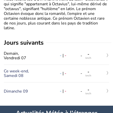
qui signifie "appartenant à Octavius", lui-même dérivé de
"octavus", signifiant "huitième" en latin. Le prénom
Octavien évoque donc la romanité, l’empire et une
certaine noblesse antique. Ce prénom Octavien est rare
de nos jours, plus courant dans les pays de tradition
latine.
jours suivants
Demain,
-
-
|
-
-
Vendredi 07
km/h
Ce week-end,
-
-
|
-
-
Samedi 08
km/h
-
-
|
-
Dimanche 09
-
km/h
Actualités Météo à l'étranger