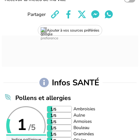
Partager
Ajouter à vos sources préférées
Infos SANTÉ
Pollens et allergies
Ambroisies
1
/5
Aulne
1
/5
1
Armoises
1
/5
/5
Bouleau
1
/5
Graminées
1
/5
Indice pollinique