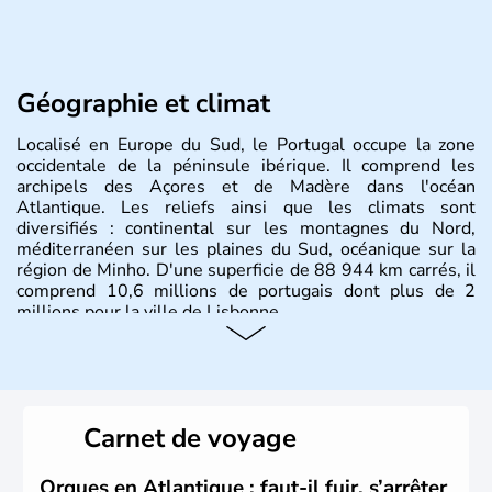
Géographie et climat
Localisé en Europe du Sud, le Portugal occupe la zone
occidentale de la péninsule ibérique. Il comprend les
archipels des Açores et de Madère dans l'océan
Atlantique. Les reliefs ainsi que les climats sont
diversifiés : continental sur les montagnes du Nord,
méditerranéen sur les plaines du Sud, océanique sur la
région de Minho. D'une superficie de 88 944 km carrés, il
comprend 10,6 millions de portugais dont plus de 2
millions pour la ville de Lisbonne.
Histoire et administration
Le Portugal est à l'origine majoritairement composé de
lusitaniens, de celtes et de romains. En 1255, Lisbonne
Carnet de voyage
devient la capitale du pays et s'impose rapidement
comme point de commerce européen. Du XVe jusqu'au
XVIe siècle, le Portugal brille dans le monde entier
Orques en Atlantique : faut-il fuir, s’arrêter