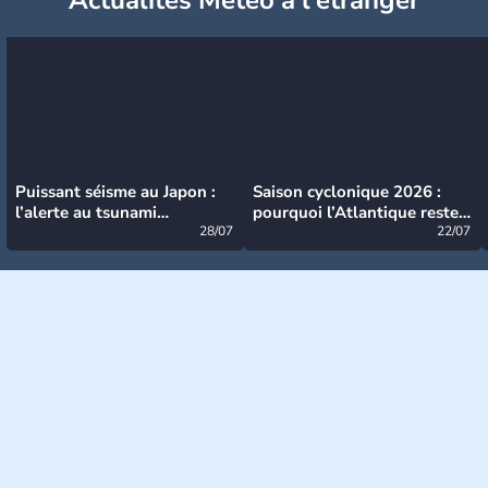
Puissant séisme au Japon :
Saison cyclonique 2026 :
l’alerte au tsunami
pourquoi l’Atlantique reste
désormais levée
28/07
très calme à ce stade ?
22/07