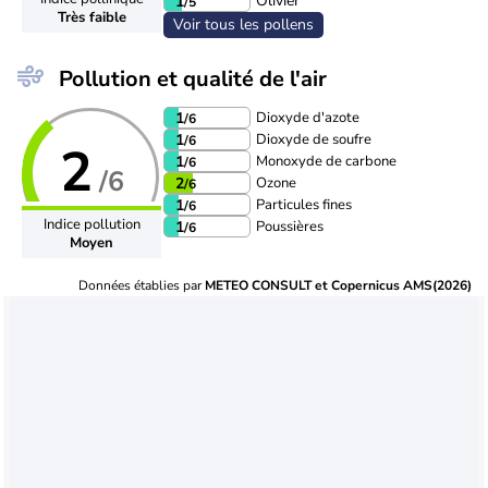
Olivier
1
/5
Très faible
Voir tous les pollens
Pollution et qualité de l'air
Dioxyde d'azote
1
/6
Dioxyde de soufre
1
/6
2
Monoxyde de carbone
1
/6
/6
Ozone
2
/6
Particules fines
1
/6
Indice pollution
Poussières
1
/6
Moyen
Données établies par
METEO CONSULT et Copernicus AMS(2026)