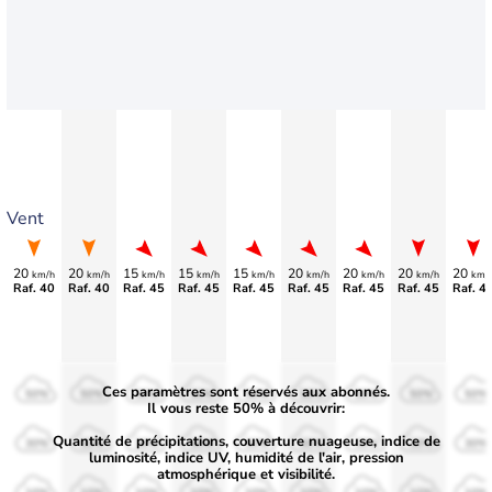
Vent
20
20
15
15
15
20
20
20
20
km/h
km/h
km/h
km/h
km/h
km/h
km/h
km/h
km/
Raf. 40
Raf. 40
Raf. 45
Raf. 45
Raf. 45
Raf. 45
Raf. 45
Raf. 45
Raf. 4
Ces paramètres sont réservés aux abonnés.
50%
50%
50%
50%
50%
50%
50%
50%
50%
Il vous reste 50% à découvrir:
Quantité de précipitations, couverture nuageuse, indice de
30%
30%
30%
30%
30%
30%
30%
30%
30%
luminosité, indice UV, humidité de l'air, pression
atmosphérique et visibilité.