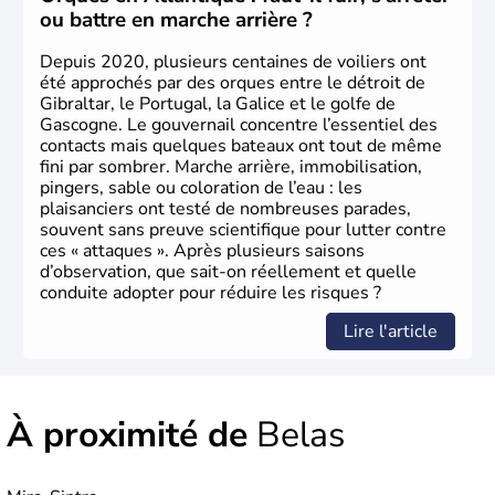
comme l'un des plus grands pouvoirs économiques et
ou battre en marche arrière ?
culturels. La monarchie est abolie en 1910 et la
République est instaurée. Dictature de 1926 à 1974, il
Depuis 2020, plusieurs centaines de voiliers ont
devient membre de l'Union Européenne en 1986.
été approchés par des orques entre le détroit de
Gibraltar, le Portugal, la Galice et le golfe de
Gascogne. Le gouvernail concentre l’essentiel des
contacts mais quelques bateaux ont tout de même
fini par sombrer. Marche arrière, immobilisation,
pingers, sable ou coloration de l’eau : les
plaisanciers ont testé de nombreuses parades,
souvent sans preuve scientifique pour lutter contre
ces « attaques ». Après plusieurs saisons
d’observation, que sait-on réellement et quelle
conduite adopter pour réduire les risques ?
Lire l'article
À proximité de
Belas