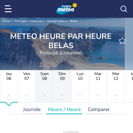
Météo
Portugal
Lisbonne
Grande Lisboa
Belas
METEO HEURE PAR HEURE
BELAS
Portugal (Lisbonne)
Jeu
Ven
Sam
Dim
Lun
Mar
Mer
J
06
07
08
09
10
11
12
-
-
-
-
-
-
-
-
-
-
-
-
-
-
Journée
Heure / Heure
Comparer